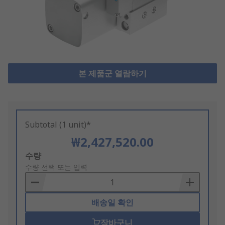
본 제품군 열람하기
Subtotal (1 unit)*
₩2,427,520.00
Add
수량
to
수량 선택 또는 입력
Basket
배송일 확인
장바구니