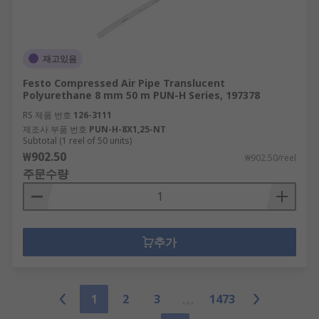
재고있음
Festo Compressed Air Pipe Translucent
Polyurethane 8 mm 50 m PUN-H Series, 197378
RS 제품 번호
126-3111
제조사 부품 번호
PUN-H-8X1,25-NT
Subtotal (1 reel of 50 units)
₩902.50
₩902.50/reel
주문수량
추가
1
2
3
1473