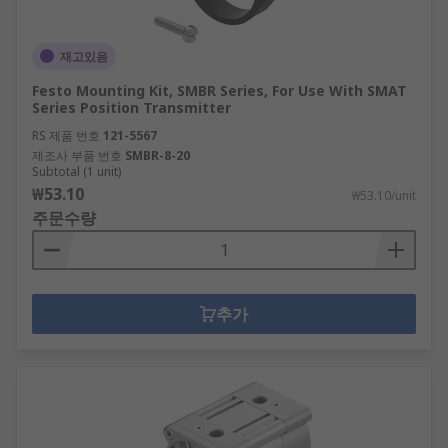
재고있음
Festo Mounting Kit, SMBR Series, For Use With SMAT
Series Position Transmitter
RS 제품 번호
121-5567
제조사 부품 번호
SMBR-8-20
Subtotal (1 unit)
₩53.10
₩53.10/unit
주문수량
추가