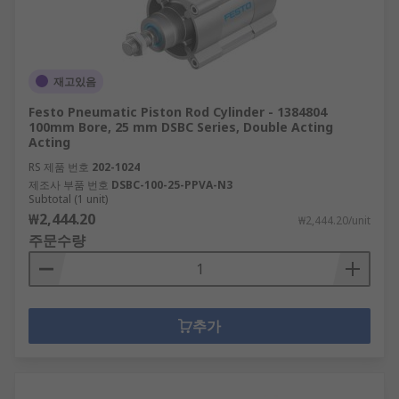
재고있음
Festo Pneumatic Piston Rod Cylinder - 1384804
100mm Bore, 25 mm DSBC Series, Double Acting
Acting
RS 제품 번호
202-1024
제조사 부품 번호
DSBC-100-25-PPVA-N3
Subtotal (1 unit)
₩2,444.20
₩2,444.20/unit
주문수량
추가