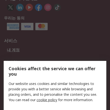
우리는 동의
서비스
내 계정
적법한
Cookies affect the service we can offer
개인 정보 보호 정책
데이터 보호
you
웹사이트 사용 약관
쿠키 정책
Our website uses cookies and similar technologies to
provide you with a better service while browsing and
회사 소개
placing orders, and to personalise the content you see.
RS 계좌 정보
그룹사 RS Group에 대해
You can read our
cookie policy
for more information.
서