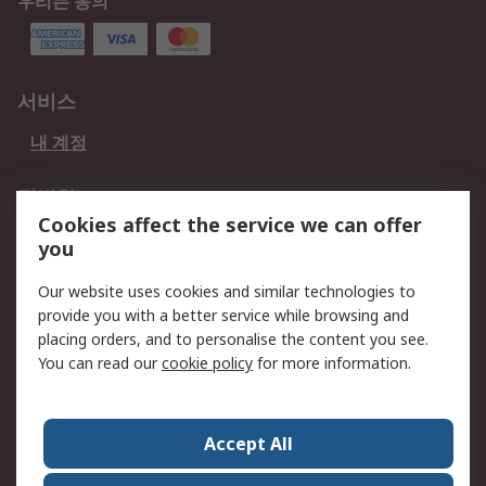
우리는 동의
서비스
내 계정
적법한
Cookies affect the service we can offer
개인 정보 보호 정책
데이터 보호
you
웹사이트 사용 약관
쿠키 정책
Our website uses cookies and similar technologies to
provide you with a better service while browsing and
회사 소개
placing orders, and to personalise the content you see.
RS 계좌 정보
그룹사 RS Group에 대해
You can read our
cookie policy
for more information.
서
한국외 지역
회사 소개
Accept All
커리어