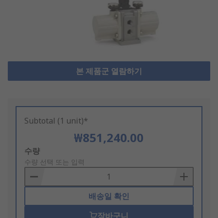
본 제품군 열람하기
Subtotal (1 unit)*
₩851,240.00
Add
수량
to
수량 선택 또는 입력
Basket
배송일 확인
장바구니