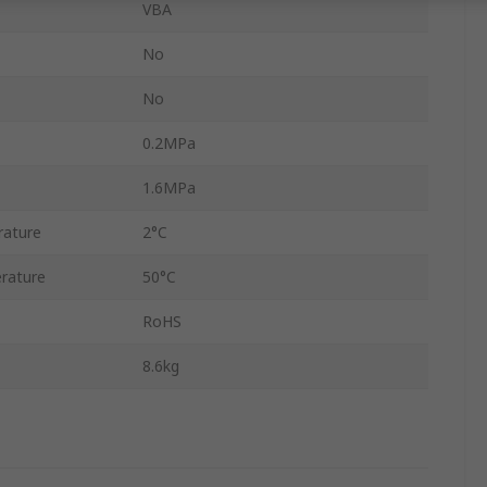
VBA
No
No
0.2MPa
1.6MPa
rature
2°C
rature
50°C
RoHS
8.6kg