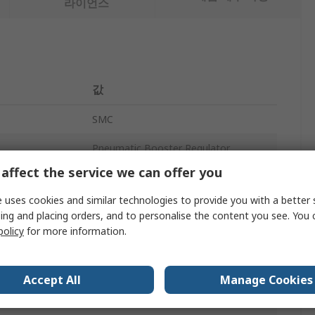
라이언스
값
SMC
Pneumatic Booster Regulator
affect the service we can offer you
1:2
 uses cookies and similar technologies to provide you with a better 
1900L/min
ing and placing orders, and to personalise the content you see. You 
policy
for more information.
1MPa
d
G
Accept All
Manage Cookies
1/2 in