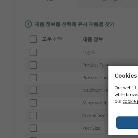
제품 정보를 선택해 유사 제품을 찾기
모두 선택
제품 정보
브랜드
Product Type
Cookies 
Pressure Increase Ratio
Our website
Maximum Flow Rate
while brows
our
cookie 
Maximum Input Pressure
Connection Thread Standar
Port Size