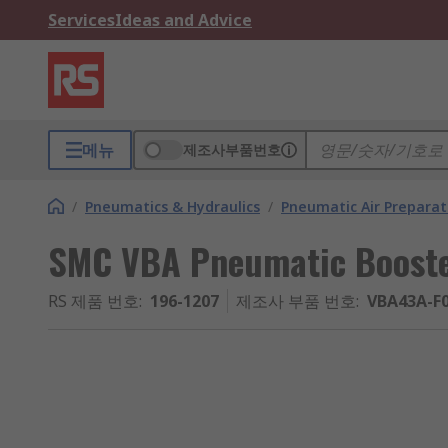
Services
Ideas and Advice
메뉴
제조사부품번호
/
Pneumatics & Hydraulics
/
Pneumatic Air Preparat
SMC VBA Pneumatic Booster
RS 제품 번호
:
196-1207
제조사 부품 번호
:
VBA43A-F