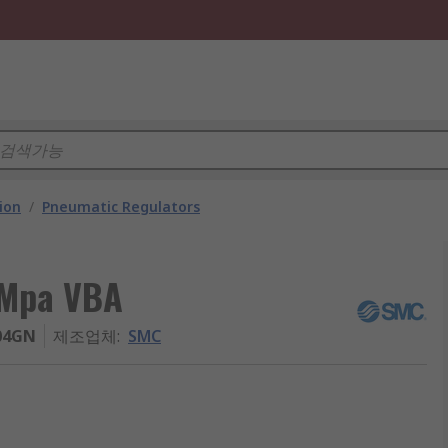
ion
/
Pneumatic Regulators
 Mpa VBA
04GN
제조업체
:
SMC