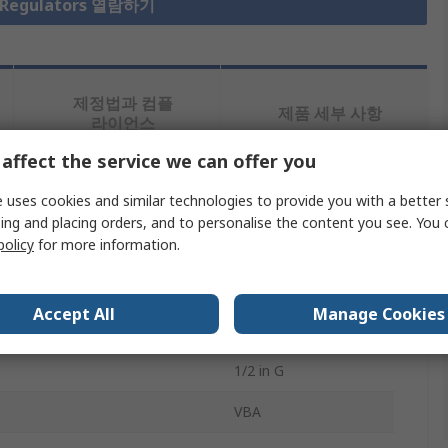
 Regulators 열람하기
제정법과 컴플
제품 세부 사항
라이언스
affect the service we can offer you
 uses cookies and similar technologies to provide you with a better 
ing and placing orders, and to personalise the content you see. You 
policy
for more information.
값
SMC
Accept All
Manage Cookies
Regulator
1/2 in G
VBA