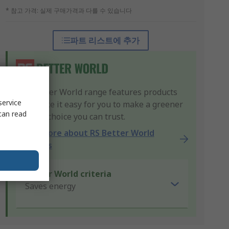
* 참고 가격: 실제 구매가격과 다를 수 있습니다
파트 리스트에 추가
Our Better World range features products
service
that make it easy for you to make a greener
can read
product choice you can trust.
Learn more about RS Better World
products
Better World criteria
Saves energy