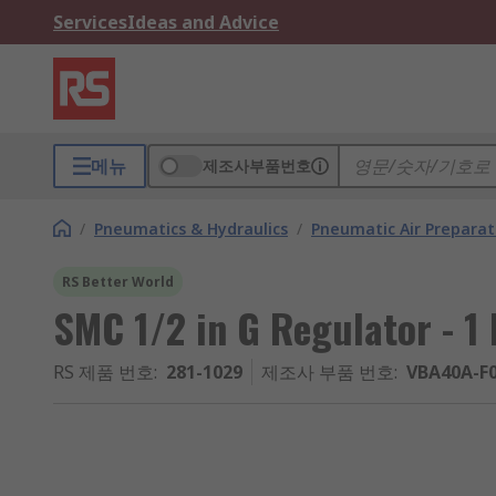
Services
Ideas and Advice
메뉴
제조사부품번호
/
Pneumatics & Hydraulics
/
Pneumatic Air Preparat
RS Better World
SMC 1/2 in G Regulator - 1
RS 제품 번호
:
281-1029
제조사 부품 번호
:
VBA40A-F