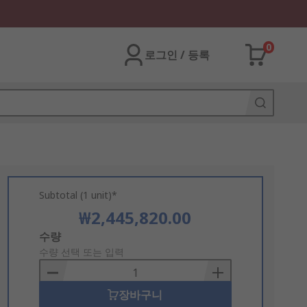
0
로그인 / 등록
Subtotal (1 unit)*
₩2,445,820.00
Add
수량
to
수량 선택 또는 입력
Basket
장바구니