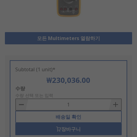
모든 Multimeters 열람하기
Subtotal (1 unit)*
₩230,036.00
Add
수량
to
수량 선택 또는 입력
Basket
배송일 확인
장바구니