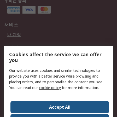
우리는 동의
서비스
내 계정
적법한
Cookies affect the service we can offer
개인 정보 보호 정책
데이터 보호
you
웹사이트 사용 약관
쿠키 정책
Our website uses cookies and similar technologies to
provide you with a better service while browsing and
회사 소개
placing orders, and to personalise the content you see.
RS 계좌 정보
그룹사 RS Group에 대해
You can read our
cookie policy
for more information.
서
한국외 지역
회사 소개
Accept All
커리어