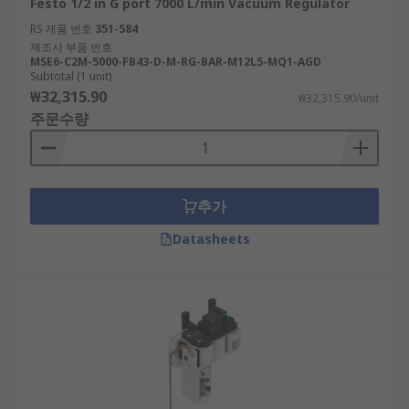
Festo 1/2 in G port 7000 L/min Vacuum Regulator
RS 제품 번호
351-584
제조사 부품 번호
MSE6-C2M-5000-FB43-D-M-RG-BAR-M12L5-MQ1-AGD
Subtotal (1 unit)
₩32,315.90
₩32,315.90/unit
주문수량
추가
Datasheets