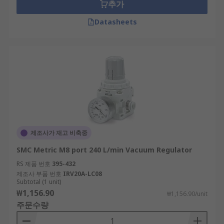
추가
suction cup to control vacuum line pressure.
Datasheets
Electro (electronic) vacuum regulators offer
step-less control of air pressure correlative
to an electrical signal, to secure an output
pressure that is proportional to the input
signal.
제조사가 재고 비축중
SMC Metric M8 port 240 L/min Vacuum Regulator
RS 제품 번호
395-432
제조사 부품 번호
IRV20A-LC08
Subtotal (1 unit)
₩1,156.90
₩1,156.90/unit
주문수량