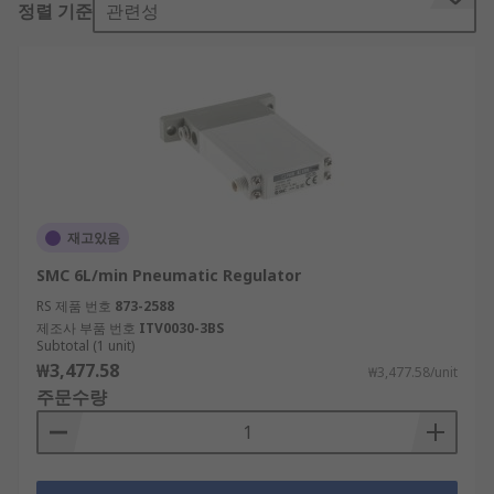
정렬 기준
관련성
Pneumatic air preparation
is crucial to
maintaining the proper working order of
pressure control systems.
A vacuum regulator is therefore used to regulate
airflow and maintain a constant output pressure
by giving the operator the ability to control the
volume of air in the system. Some regulators are
one directional and others multi-directional,
재고있음
depending on the pressure range needed for the
hydraulic system to work correctly.
SMC 6L/min Pneumatic Regulator
RS 제품 번호
873-2588
Types of vacuum regulators
제조사 부품 번호
ITV0030-3BS
Subtotal (1 unit)
₩3,477.58
Single-sided connection and electro
₩3,477.58/unit
주문수량
(electronic) vacuum regulators are the most
commonly used.
Single-sided connection regulators get
placed between the vacuum pump and