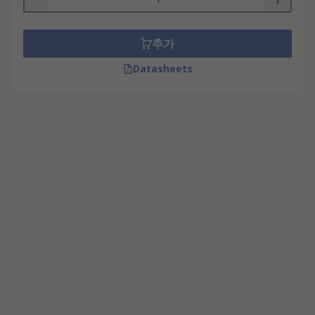
추가
Datasheets