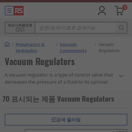
0
제조사부품번호
/
Pneumatics &
/
Vacuum
/
Vacuum
Hydraulics
Components
Regulators
Vacuum Regulators
A vacuum regulator is a type of control valve that
decreases the pressure of a fluid to its optimal
value at the output stage. This is achieved by
opening and closing valves to control airflow. The
70 표시되는 제품 Vacuum Regulators
primary objective is either to increase absolute
process pressure or reduce vacuum levels.
검색 필터링
What are vacuum regulators used for?