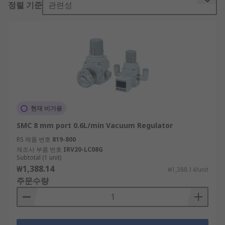
정렬 기준
관련성
Pneumatic air preparation
is crucial to
maintaining the proper working order of
pressure control systems.
A vacuum regulator is therefore used to regulate
airflow and maintain a constant output pressure
by giving the operator the ability to control the
volume of air in the system. Some regulators are
one directional and others multi-directional,
현재 비가용
depending on the pressure range needed for the
hydraulic system to work correctly.
SMC 8 mm port 0.6L/min Vacuum Regulator
RS 제품 번호
819-800
Types of vacuum regulators
제조사 부품 번호
IRV20-LC08G
Subtotal (1 unit)
₩1,388.14
Single-sided connection and electro
₩1,388.14/unit
주문수량
(electronic) vacuum regulators are the most
commonly used.
Single-sided connection regulators get
placed between the vacuum pump and