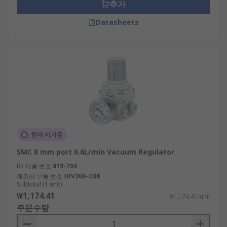
추가
suction cup to control vacuum line pressure.
Datasheets
Electro (electronic) vacuum regulators offer
step-less control of air pressure correlative
to an electrical signal, to secure an output
pressure that is proportional to the input
signal.
현재 비가용
SMC 8 mm port 0.6L/min Vacuum Regulator
RS 제품 번호
819-794
제조사 부품 번호
IRV20A-C08
Subtotal (1 unit)
₩1,174.41
₩1,174.41/unit
주문수량