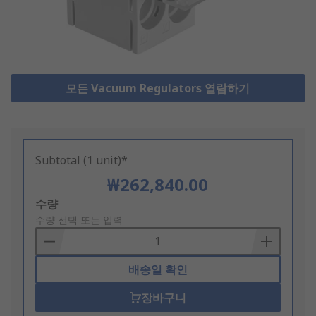
모든 Vacuum Regulators 열람하기
Subtotal (1 unit)*
₩262,840.00
Add
수량
to
수량 선택 또는 입력
Basket
배송일 확인
장바구니