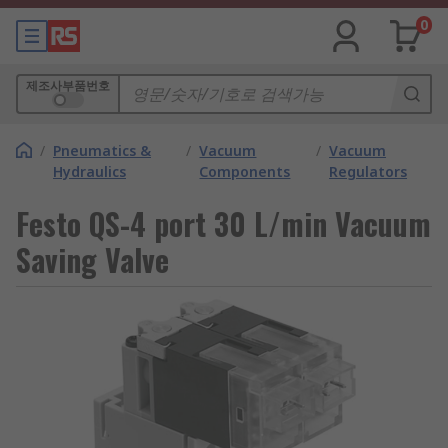
0
제조사부품번호
/
Pneumatics &
/
Vacuum
/
Vacuum
Hydraulics
Components
Regulators
Festo QS-4 port 30 L/min Vacuum
Saving Valve