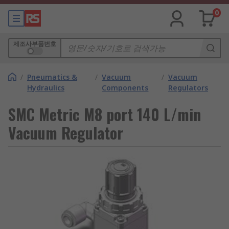
0
제조사부품번호
/
Pneumatics &
/
Vacuum
/
Vacuum
Hydraulics
Components
Regulators
SMC Metric M8 port 140 L/min
Vacuum Regulator