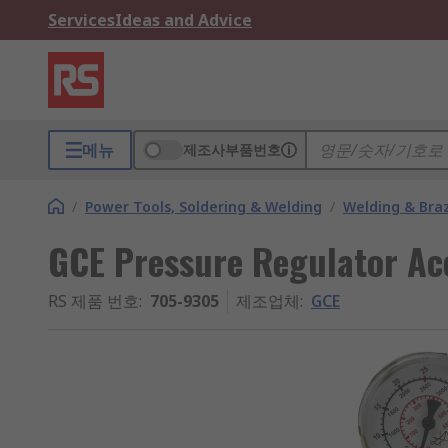
Services
Ideas and Advice
메뉴
제조사부품번호
/
Power Tools, Soldering & Welding
/
Welding & Bra
GCE Pressure Regulator Ac
RS 제품 번호
:
705-9305
제조업체
:
GCE