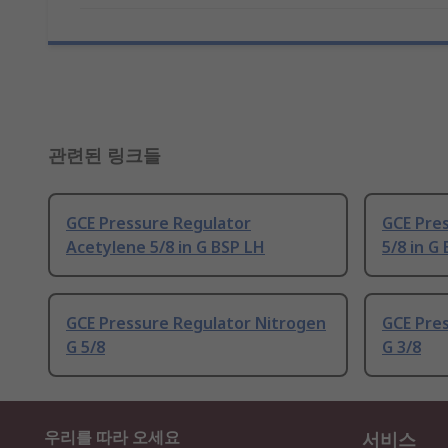
관련된 링크들
GCE Pressure Regulator
GCE Pre
Acetylene 5/8 in G BSP LH
5/8 in G
GCE Pressure Regulator Nitrogen
GCE Pre
G 5/8
G 3/8
우리를 따라 오세요
서비스