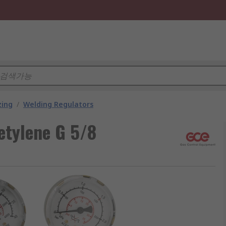
zing
/
Welding Regulators
etylene G 5/8