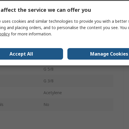
affect the service we can offer you
 uses cookies and similar technologies to provide you with a better 
ing and placing orders, and to personalise the content you see. You 
값
policy
for more information.
GCE
Accept All
Manage Cookies
Pressure Regulator
G 5/8
G 3/8
Acetylene
ls
No