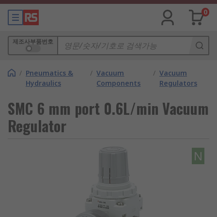
0
제조사부품번호
/
Pneumatics &
/
Vacuum
/
Vacuum
Hydraulics
Components
Regulators
SMC 6 mm port 0.6L/min Vacuum
Regulator
N