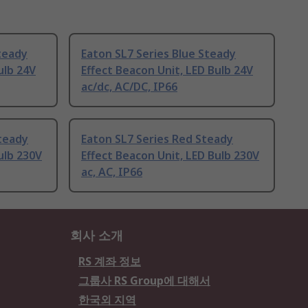
teady
Eaton SL7 Series Blue Steady
ulb 24V
Effect Beacon Unit, LED Bulb 24V
ac/dc, AC/DC, IP66
teady
Eaton SL7 Series Red Steady
ulb 230V
Effect Beacon Unit, LED Bulb 230V
ac, AC, IP66
회사 소개
RS 계좌 정보
그룹사 RS Group에 대해서
한국외 지역