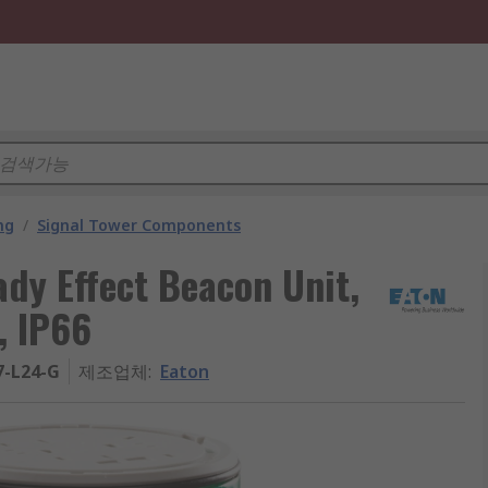
ng
/
Signal Tower Components
ady Effect Beacon Unit,
, IP66
7-L24-G
제조업체
:
Eaton