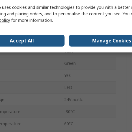
No
 uses cookies and similar technologies to provide you with a better 
ing and placing orders, and to personalise the content you see. You 
AC/DC
policy
for more information.
0.049, 0.054mA
Steady
Accept All
Manage Cookies
Tube
Green
Yes
LED
ge
24V ac/dc
emperature
-30°C
emperature
60°C