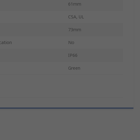
61mm
CSA, UL
73mm
cation
No
IP66
Green