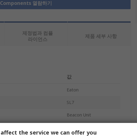
r Components 열람하기
제정법과 컴플
제품 세부 사항
라이언스
값
Eaton
SL7
Beacon Unit
Beacon
affect the service we can offer you