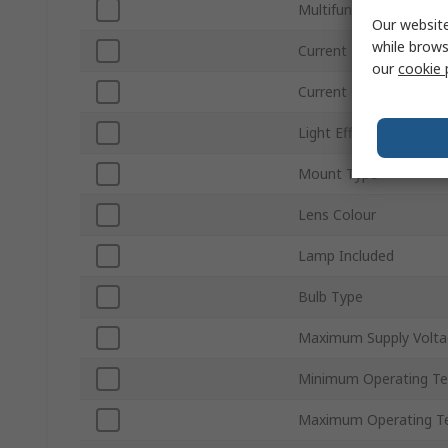
Multifunction
Our website
while brows
Current Type
our
cookie 
Current Consumption
Light Effect
Mount Type
Lens Colour
Lamp Included
Bulb Type
Maximum Supply Volta
Minimum Operating T
Maximum Operating T