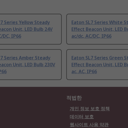
7 Series Yellow Steady
Eaton SL7 Series White S
eacon Unit, LED Bulb 24V
Effect Beacon Unit, LED B
C/DC, IP66
ac/dc, AC/DC, IP66
L7 Series Amber Steady
Eaton SL7 Series Green S
eacon Unit, LED Bulb 230V
Effect Beacon Unit, LED B
IP66
ac, AC, IP66
적법한
개인 정보 보호 정책
데이터 보호
웹사이트 사용 약관