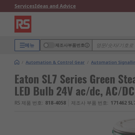
Services
Ideas and Advice
메뉴
제조사부품번호
/
Automation & Control Gear
/
Automation Signalli
Eaton SL7 Series Green Ste
LED Bulb 24V ac/dc, AC/DC
RS 제품 번호
:
818-4058
제조사 부품 번호
:
171462 SL