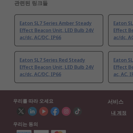
관련된 링크들
Eaton SL7 Series Amber Steady
Eaton SL
Effect Beacon Unit, LED Bulb 24V
Effect B
ac/dc, AC/DC, IP66
ac/dc, A
Eaton SL7 Series Red Steady
Eaton S
Effect Beacon Unit, LED Bulb 24V
Effect B
ac/dc, AC/DC, IP66
ac, AC, 
우리를 따라 오세요
서비스
내 계정
우리는 동의