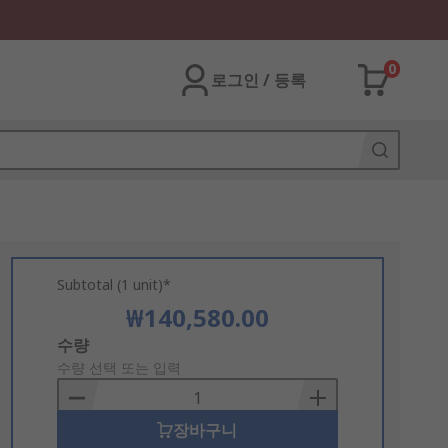
0
로그인 / 등록
Subtotal (1 unit)*
₩140,580.00
Add
수량
to
수량 선택 또는 입력
Basket
장바구니