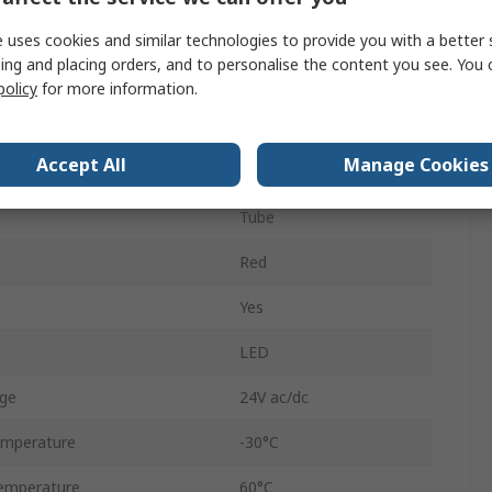
No
 uses cookies and similar technologies to provide you with a better 
ing and placing orders, and to personalise the content you see. You 
AC/DC
policy
for more information.
Steady
Accept All
Manage Cookies
0.049, 0.054mA
Tube
Red
Yes
LED
ge
24V ac/dc
emperature
-30°C
emperature
60°C