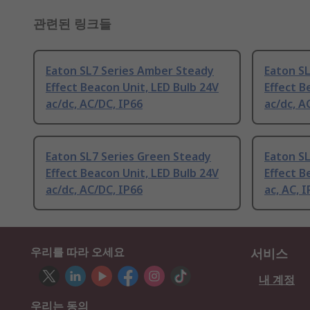
관련된 링크들
Eaton SL7 Series Amber Steady
Eaton SL
Effect Beacon Unit, LED Bulb 24V
Effect B
ac/dc, AC/DC, IP66
ac/dc, A
Eaton SL7 Series Green Steady
Eaton S
Effect Beacon Unit, LED Bulb 24V
Effect B
ac/dc, AC/DC, IP66
ac, AC, 
우리를 따라 오세요
서비스
내 계정
우리는 동의