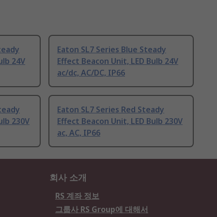
teady
Eaton SL7 Series Blue Steady
ulb 24V
Effect Beacon Unit, LED Bulb 24V
ac/dc, AC/DC, IP66
teady
Eaton SL7 Series Red Steady
ulb 230V
Effect Beacon Unit, LED Bulb 230V
ac, AC, IP66
회사 소개
RS 계좌 정보
그룹사 RS Group에 대해서