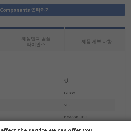
r Components 열람하기
제정법과 컴플
제품 세부 사항
라이언스
값
Eaton
SL7
Beacon Unit
Beacon
affect the service we can offer you