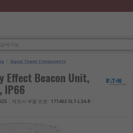
ng
/
Signal Tower Components
y Effect Beacon Unit,
, IP66
625
제조사 부품 번호
:
171463 SL7-L24-R