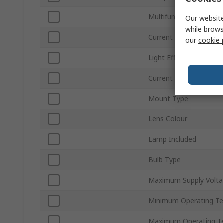
Multifunction
Our website
while brows
Current Type
our
cookie 
Light Effect
Current Consumption
Mount Type
Lens Colour
Lamp Included
Bulb Type
Maximum Supply Volta
Minimum Operating T
Maximum Operating T