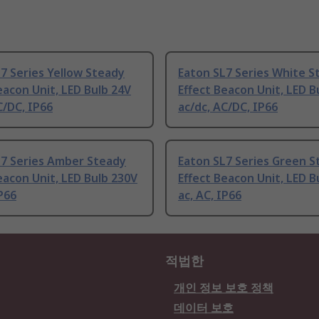
7 Series Yellow Steady
Eaton SL7 Series White S
eacon Unit, LED Bulb 24V
Effect Beacon Unit, LED B
C/DC, IP66
ac/dc, AC/DC, IP66
L7 Series Amber Steady
Eaton SL7 Series Green S
eacon Unit, LED Bulb 230V
Effect Beacon Unit, LED B
IP66
ac, AC, IP66
적법한
개인 정보 보호 정책
데이터 보호