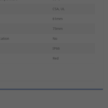
CSA, UL
61mm
73mm
cation
No
IP66
Red