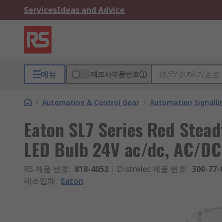
Services
Ideas and Advice
메뉴
제조사부품번호
/
Automation & Control Gear
/
Automation Signalli
Eaton SL7 Series Red Stead
LED Bulb 24V ac/dc, AC/DC
RS 제품 번호
:
818-4052
Distrelec 제품 번호
:
300-77-
제조업체
:
Eaton