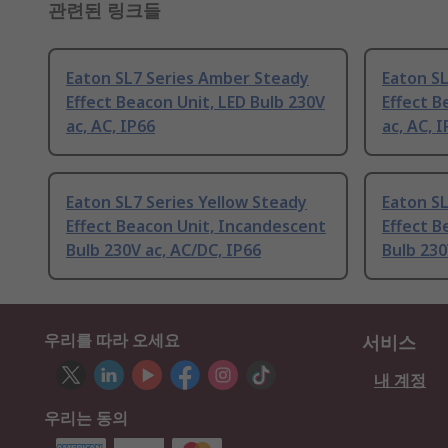
관련된 링크들
Eaton SL7 Series Amber Steady
Eaton SL
Effect Beacon Unit, LED Bulb 230V
Effect B
ac, AC, IP66
ac, AC, 
Eaton SL7 Series Yellow Steady
Eaton SL
Effect Beacon Unit, Incandescent
Effect B
Bulb 230V ac, AC/DC, IP66
Bulb 230
우리를 따라 오세요
서비스
내 계정
우리는 동의