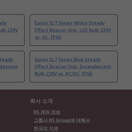
ady
Eaton SL7 Series White Steady
ulb 230V
Effect Beacon Unit, LED Bulb 230V
ac, AC, IP66
Steady
Eaton SL7 Series Blue Steady
ndescent
Effect Beacon Unit, Incandescent
Bulb 230V ac, AC/DC, IP66
회사 소개
RS 계좌 정보
그룹사 RS Group에 대해서
한국외 지역