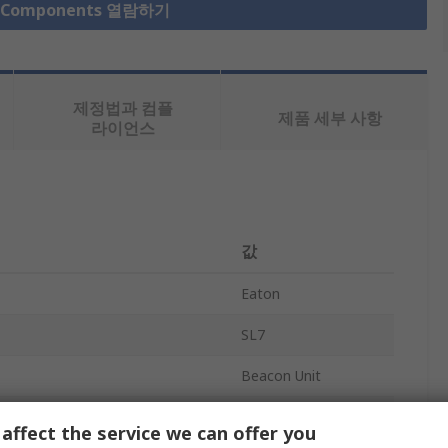
r Components 열람하기
제정법과 컴플
제품 세부 사항
라이언스
값
Eaton
SL7
Beacon Unit
Beacon
affect the service we can offer you