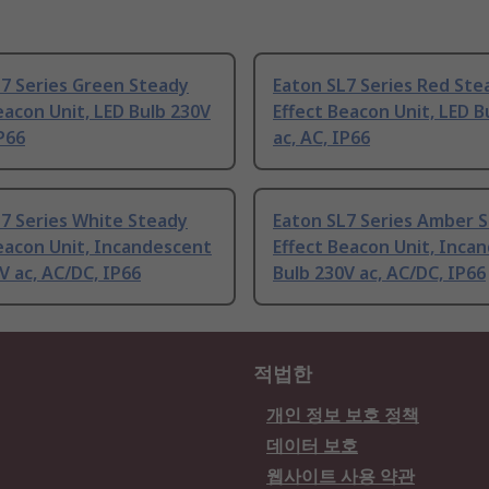
7 Series Green Steady
Eaton SL7 Series Red Ste
eacon Unit, LED Bulb 230V
Effect Beacon Unit, LED B
IP66
ac, AC, IP66
7 Series White Steady
Eaton SL7 Series Amber 
eacon Unit, Incandescent
Effect Beacon Unit, Inca
V ac, AC/DC, IP66
Bulb 230V ac, AC/DC, IP66
적법한
개인 정보 보호 정책
데이터 보호
웹사이트 사용 약관