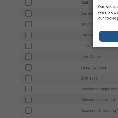
Multifunction
Our website
while brows
Current Type
our
cookie 
Mount Type
Current Consumption
Light Effect
Lens Colour
Lamp Included
Bulb Type
Maximum Supply Vol
Minimum Operating 
Maximum Operating 