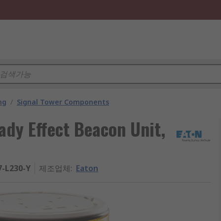
ng
/
Signal Tower Components
ady Effect Beacon Unit,
7-L230-Y
제조업체
:
Eaton