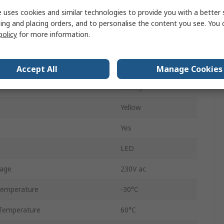
No
 uses cookies and similar technologies to provide you with a better 
ing and placing orders, and to personalise the content you see. You 
AC
policy
for more information.
Tube
27mA
Accept All
Manage Cookies
Steady
Yellow
Yes
LED
tage
230V ac
Temperature
-30°C
Temperature
60°C