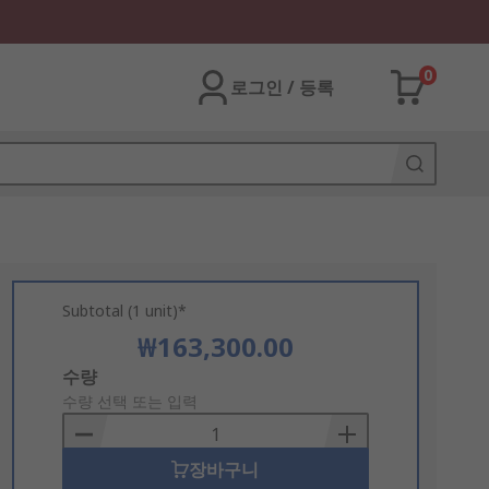
0
로그인 / 등록
Subtotal (1 unit)*
₩163,300.00
Add
수량
to
수량 선택 또는 입력
Basket
장바구니