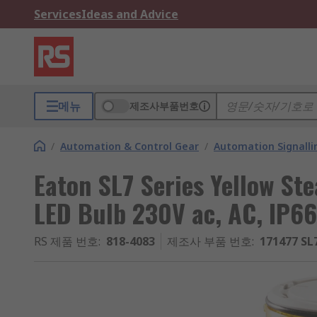
Services
Ideas and Advice
메뉴
제조사부품번호
/
Automation & Control Gear
/
Automation Signalli
Eaton SL7 Series Yellow Ste
LED Bulb 230V ac, AC, IP66
RS 제품 번호
:
818-4083
제조사 부품 번호
:
171477 SL