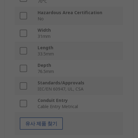
70°C
Hazardous Area Certification
No
Width
31mm
Length
33.5mm
Depth
76.5mm
Standards/Approvals
IEC/EN 60947, UL, CSA
Conduit Entry
Cable Entry Metrical
유사 제품 찾기