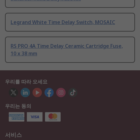
Legrand White Time Delay Switch, MOSAIC
RS PRO 4A Time Delay Ceramic Cartridge Fuse,
10 x 38 mm
우리를 따라 오세요
우리는 동의
서비스