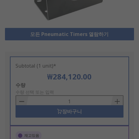
모든 Pneumatic Timers 열람하기
Subtotal (1 unit)*
₩284,120.00
Add
수량
to
수량 선택 또는 입력
Basket
장바구니
재고있음