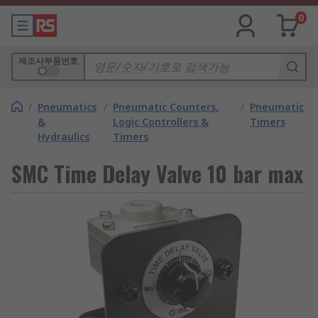
0
제조사부품번호
/
Pneumatics
/
Pneumatic Counters,
/
Pneumatic
&
Logic Controllers &
Timers
Hydraulics
Timers
SMC Time Delay Valve 10 bar max