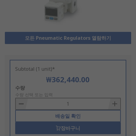
모든 Pneumatic Regulators 열람하기
Subtotal (1 unit)*
₩362,440.00
Add
수량
to
수량 선택 또는 입력
Basket
배송일 확인
장바구니