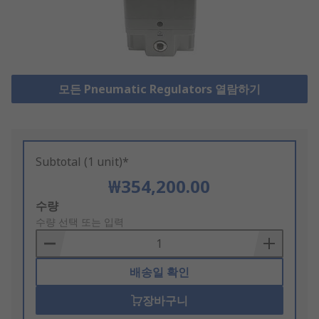
모든 Pneumatic Regulators 열람하기
Subtotal (1 unit)*
₩354,200.00
Add
수량
to
수량 선택 또는 입력
Basket
배송일 확인
장바구니