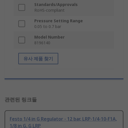
Standards/Approvals
RoHS-compliant
Pressure Setting Range
0.05 to 0.7 bar
Model Number
8196140
유사 제품 찾기
관련된 링크들
Festo 1/4 in G Regulator - 12 bar, LRP-1/4-10-F1A,
1/8 in G, G LRP