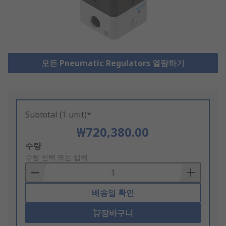
모든 Pneumatic Regulators 열람하기
Subtotal (1 unit)*
₩720,380.00
Add
수량
to
수량 선택 또는 입력
Basket
배송일 확인
장바구니