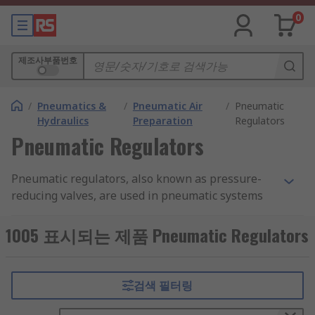
0
제조사부품번호
/
Pneumatics &
/
Pneumatic Air
/
Pneumatic
Hydraulics
Preparation
Regulators
Pneumatic Regulators
Pneumatic regulators, also known as pressure-
reducing valves, are used in pneumatic systems
to maintain the output air pressure. They are
commonly used in
pneumatic air compressors
.
1005 표시되는 제품 Pneumatic Regulators
Pneumatic regulators can provide a quick
response and accurate pressure regulation for
even the most demanding industrial air
검색 필터링
preparation applications. They make sure that
compressed air in a pneumatic system is not