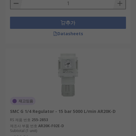
Size and weight requirements
추가
Datasheets
재고있음
SMC G 1/4 Regulator - 15 bar 5000 L/min AR20K-D
RS 제품 번호
255-2853
제조사 부품 번호
AR20K-F02E-D
Subtotal (1 unit)