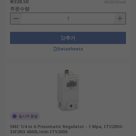
₩338.50
₩338.50/unit
주문수량
추가
Datasheets
일시적 품절
SMC 1/4 in G Pneumatic Regulator - 1 Mpa, ITV2050-
33F2N3 4000L/min ITV2000