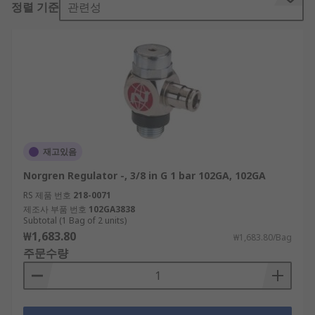
정렬 기준
관련성
wasted.
How does a pneumatic regulator work?
Pneumatic regulators maintain output pressure
by automatically cutting off the flow of a gas or
liquid when it’s at a certain pressure. Most
regulators use simple wire coil springs to control
the pressure.
재고있음
Norgren Regulator -, 3/8 in G 1 bar 102GA, 102GA
When installing a pressure regulator, it's
RS 제품 번호
218-0071
important to choose one that is appropriately
제조사 부품 번호
102GA3838
sized for your particular system. If it's too large it
Subtotal (1 Bag of 2 units)
will increase air usage and waste energy. So
₩1,683.80
₩1,683.80/Bag
ensuring the proper sizing and setting of your
주문수량
pressure regulator is crucial for efficient air
consumption.