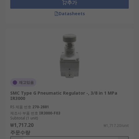
Where are pneumatic regulators used?
추가
Datasheets
Pneumatic regulators are found in many common
home and industrial applications, including
heating furnaces and gas grills as well as in
medical and dental equipment. They're ideal
when pressure must be closely controlled, as is
the case when dealing with gas.
Things to consider when choosing a
regulator:
재고있음
Inlet pressure
SMC Type G Pneumatic Regulator -, 3/8 in 1 MPa
IR3000
Outlet pressure
RS 제품 번호
270-2881
Connection port sizes
제조사 부품 번호
IR3000-F03
Subtotal (1 unit)
Flow rate
₩1,717.20
₩1,717.20/unit
Operating temperature
주문수량