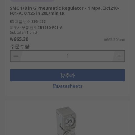
SMC 1/8 in G Pneumatic Regulator - 1 Mpa, IR1210-
F01-A, 0.125 in 20L/min IR
RS 제품 번호
395-422
제조사 부품 번호
IR1210-F01-A
Subtotal (1 unit)
₩665.30
₩665.30/unit
주문수량
추가
Datasheets