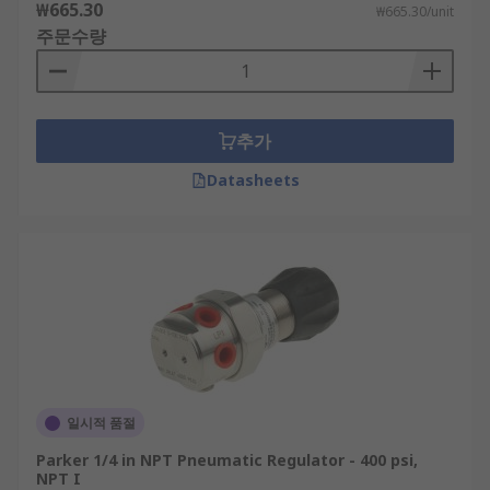
₩665.30
₩665.30/unit
주문수량
추가
Datasheets
일시적 품절
Parker 1/4 in NPT Pneumatic Regulator - 400 psi,
NPT I