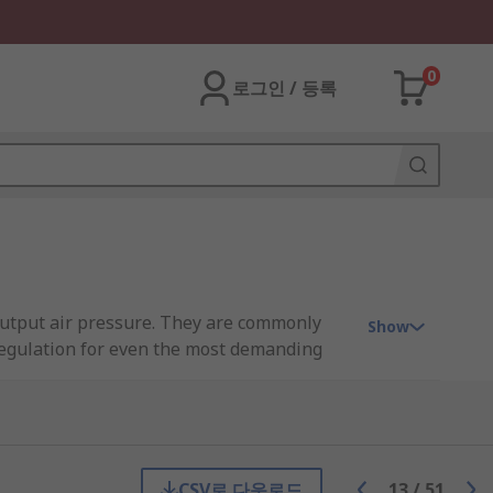
0
로그인 / 등록
output air pressure. They are commonly
Show
regulation for even the most demanding
.
at a certain pressure. Most regulators use
CSV로 다운로드
13
/
51