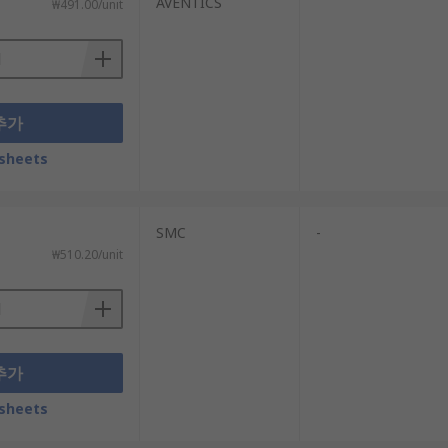
AVENTICS
₩491.00/unit
추가
sheets
SMC
-
₩510.20/unit
추가
sheets