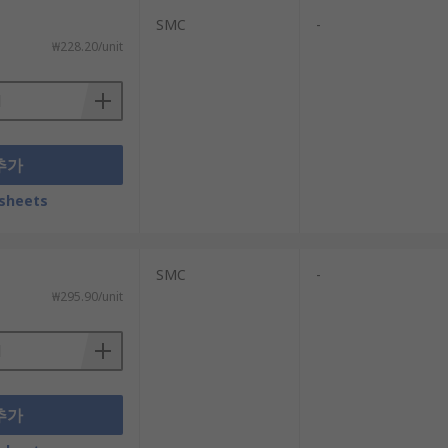
SMC
-
₩228.20/unit
추가
sheets
SMC
-
₩295.90/unit
추가