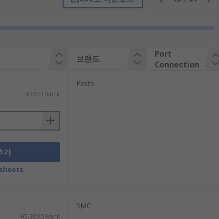
tem. If it's too large it will increase air
ient air consumption.
Port
브랜드
Connection
Festo
-
 gas grills as well as in medical and
₩337.10/unit
추가
sheets
SMC
-
₩5,360.50/unit