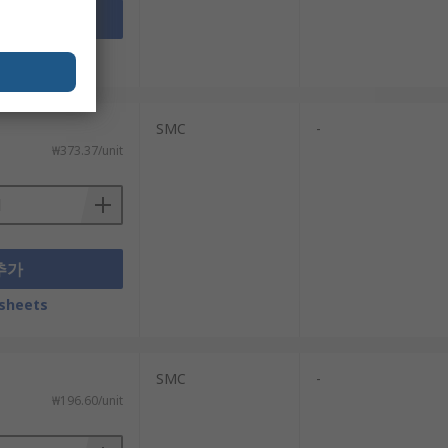
추가
sheets
SMC
-
₩373.37/unit
추가
sheets
SMC
-
₩196.60/unit