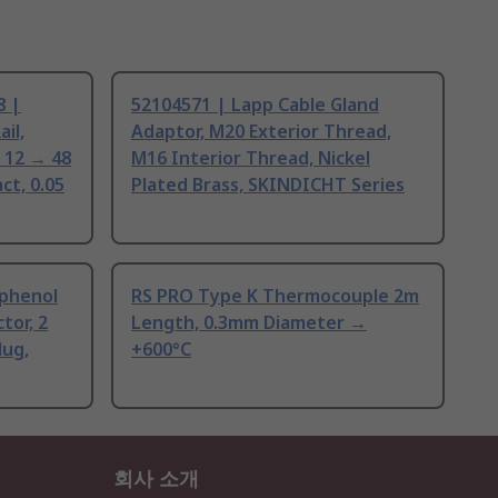
8 |
52104571 | Lapp Cable Gland
il,
Adaptor, M20 Exterior Thread,
 12 → 48
M16 Interior Thread, Nickel
ct, 0.05
Plated Brass, SKINDICHT Series
phenol
RS PRO Type K Thermocouple 2m
tor, 2
Length, 0.3mm Diameter →
lug,
+600°C
회사 소개