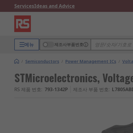
Services
Ideas and Advice
메뉴
제조사부품번호
/
Semiconductors
/
Power Management ICs
/
Volt
STMicroelectronics, Voltag
RS 제품 번호
:
793-1342P
제조사 부품 번호
:
L7805AB