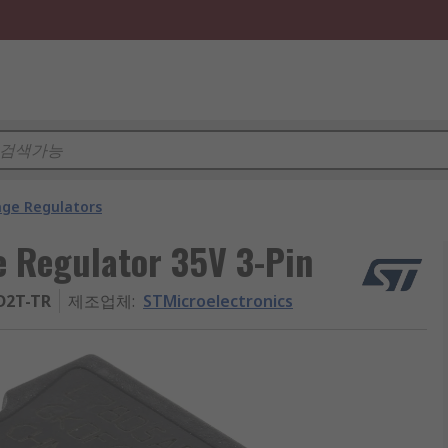
age Regulators
e Regulator 35V 3-Pin
D2T-TR
제조업체
:
STMicroelectronics