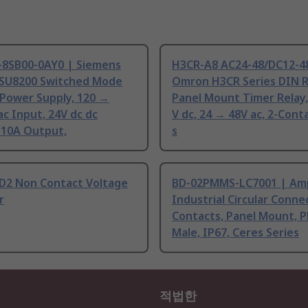
-8SB00-0AY0 | Siemens
H3CR-A8 AC24-48/DC12-4
SU8200 Switched Mode
Omron H3CR Series DIN Ra
 Power Supply, 120 →
Panel Mount Timer Relay,
ac Input, 24V dc dc
V dc, 24 → 48V ac, 2-Conta
 10A Output,
s
VD2 Non Contact Voltage
BD-02PMMS-LC7001 | Am
r
Industrial Circular Connec
Contacts, Panel Mount, P
Male, IP67, Ceres Series
적법한