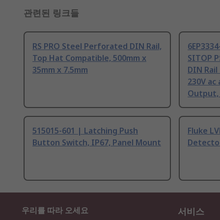
관련된 링크들
RS PRO Steel Perforated DIN Rail,
6EP3334
Top Hat Compatible, 500mm x
SITOP P
35mm x 7.5mm
DIN Rail
230V ac 
Output,
515015-601 | Latching Push
Fluke L
Button Switch, IP67, Panel Mount
Detecto
우리를 따라 오세요
서비스