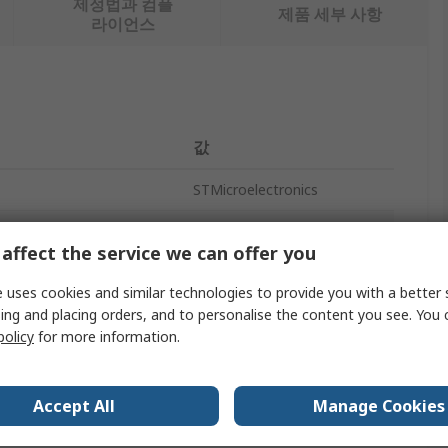
제정법과 컴플
제품 세부 사항
라이언스
값
STMicroelectronics
Voltage Regulator
affect the service we can offer you
Positive
 uses cookies and similar technologies to provide you with a better 
Through Hole
ing and placing orders, and to personalise the content you see. You 
policy
for more information.
6mA
3
Accept All
Manage Cookies
10.4mm