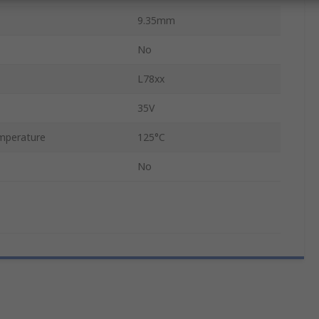
9.35mm
No
L78xx
35V
mperature
125°C
No