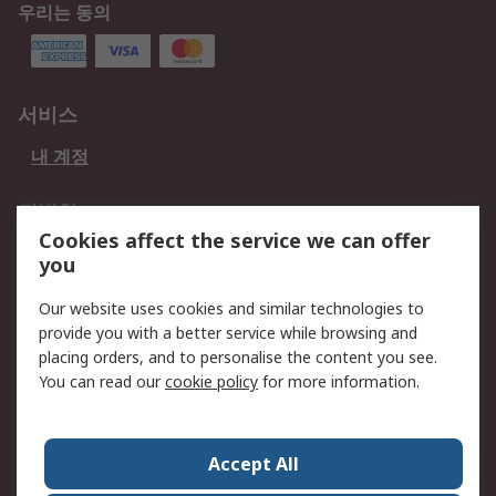
우리는 동의
서비스
내 계정
적법한
Cookies affect the service we can offer
개인 정보 보호 정책
데이터 보호
you
웹사이트 사용 약관
쿠키 정책
Our website uses cookies and similar technologies to
provide you with a better service while browsing and
회사 소개
placing orders, and to personalise the content you see.
RS 계좌 정보
그룹사 RS Group에 대해
You can read our
cookie policy
for more information.
서
한국외 지역
회사 소개
Accept All
커리어