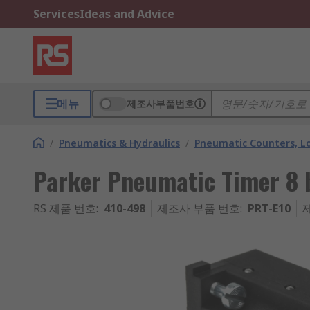
Services
Ideas and Advice
메뉴
제조사부품번호
/
Pneumatics & Hydraulics
/
Pneumatic Counters, Lo
Parker Pneumatic Timer 8 
RS 제품 번호
:
410-498
제조사 부품 번호
:
PRT-E10