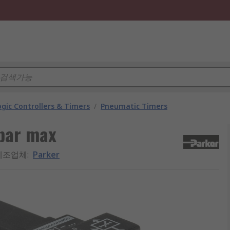
gic Controllers & Timers
/
Pneumatic Timers
bar max
제조업체
:
Parker