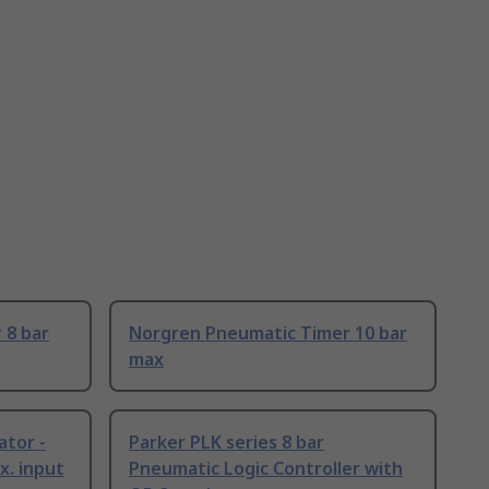
 8 bar
Norgren Pneumatic Timer 10 bar
max
ator -
Parker PLK series 8 bar
x. input
Pneumatic Logic Controller with