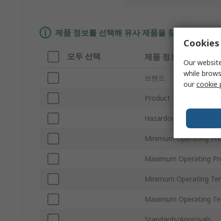
제품 정보를 선택해 유사 제품을 찾기
Cookies 
모두 선택
제품 정보
Our website
while brows
브랜드
our
cookie 
Product Type
Hazardous Area Certific
Minimum Operating Pre
Maximum Operating Pr
Minimum Operating Te
Maximum Operating Te
Standards/Approvals