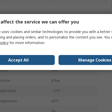
affect the service we can offer you
값
 uses cookies and similar technologies to provide you with a better 
ing and placing orders, and to personalise the content you see. You 
Parker
policy
for more information.
Pneumatic Timer
Accept All
Manage Cookies
ation
No
ssure
3bar
essure
8 bar
mperature
-15°C
mperature
60°C
No