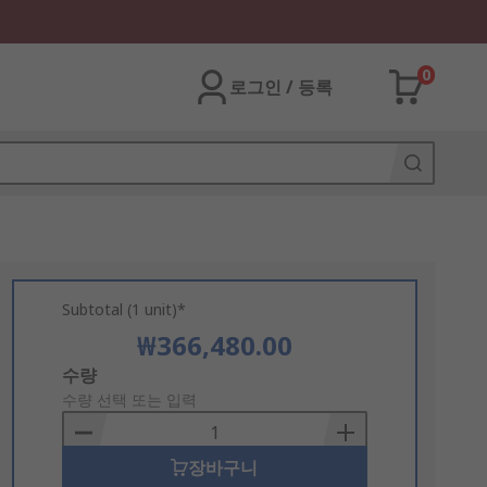
0
로그인 / 등록
Subtotal (1 unit)*
₩366,480.00
Add
수량
to
수량 선택 또는 입력
Basket
장바구니