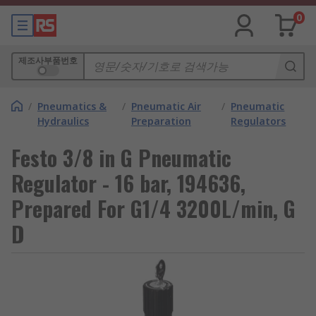
0
제조사부품번호
/
Pneumatics &
/
Pneumatic Air
/
Pneumatic
Hydraulics
Preparation
Regulators
Festo 3/8 in G Pneumatic
Regulator - 16 bar, 194636,
Prepared For G1/4 3200L/min, G
D