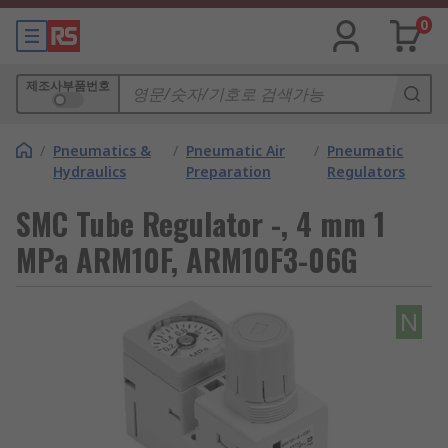
0
제조사부품번호
/
Pneumatics &
/
Pneumatic Air
/
Pneumatic
Hydraulics
Preparation
Regulators
SMC Tube Regulator -, 4 mm 1
MPa ARM10F, ARM10F3-06G
N