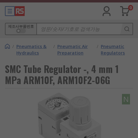
0
제조사부품번호
/
Pneumatics &
/
Pneumatic Air
/
Pneumatic
Hydraulics
Preparation
Regulators
SMC Tube Regulator -, 4 mm 1
MPa ARM10F, ARM10F2-06G
N