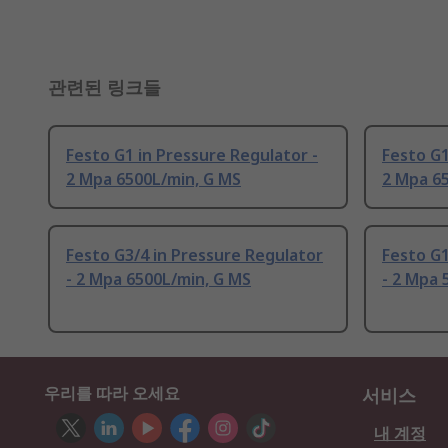
관련된 링크들
Festo G1 in Pressure Regulator -
Festo G1
2 Mpa 6500L/min, G MS
2 Mpa 6
Festo G3/4 in Pressure Regulator
Festo G1
- 2 Mpa 6500L/min, G MS
- 2 Mpa 
우리를 따라 오세요
서비스
내 계정