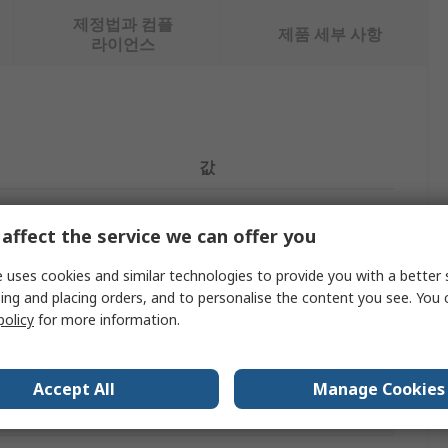
제정법과 컴플
제품 세부 사항
라이언스
값
Festo
affect the service we can offer you
G1 in
 uses cookies and similar technologies to provide you with a better 
Pressure Regulator
ing and placing orders, and to personalise the content you see. You 
policy
for more information.
ard
G
MS
Accept All
Manage Cookies
Aluminium Die Cast