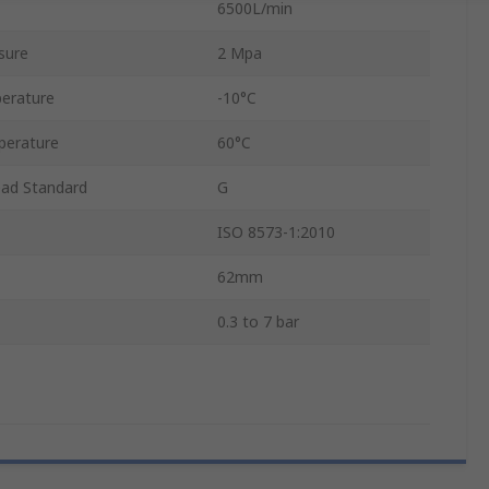
6500L/min
sure
2 Mpa
erature
-10°C
perature
60°C
ead Standard
G
ISO 8573-1:2010
62mm
0.3 to 7 bar