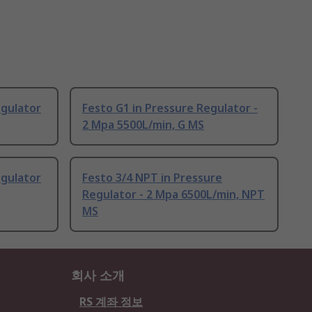
egulator
Festo G1 in Pressure Regulator -
2 Mpa 5500L/min, G MS
egulator
Festo 3/4 NPT in Pressure
Regulator - 2 Mpa 6500L/min, NPT
MS
회사 소개
RS 계좌 정보