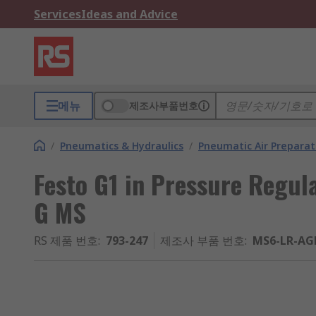
Services
Ideas and Advice
메뉴
제조사부품번호
/
Pneumatics & Hydraulics
/
Pneumatic Air Preparat
Festo G1 in Pressure Regul
G MS
RS 제품 번호
:
793-247
제조사 부품 번호
:
MS6-LR-AG