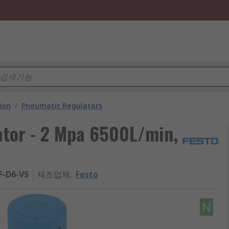
ion
/
Pneumatic Regulators
ator - 2 Mpa 6500L/min,
F-D6-VS
제조업체
:
Festo
N