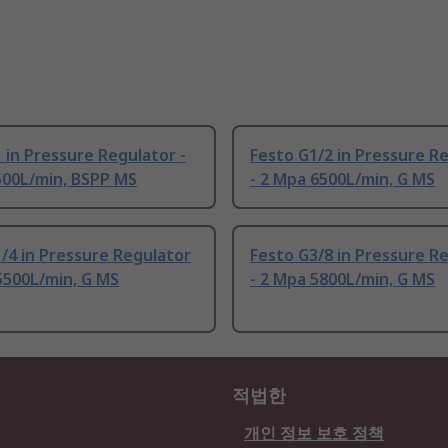
 in Pressure Regulator -
Festo G1/2 in Pressure R
500L/min, BSPP MS
- 2 Mpa 6500L/min, G MS
/4 in Pressure Regulator
Festo G3/8 in Pressure R
5500L/min, G MS
- 2 Mpa 5800L/min, G MS
적법한
개인 정보 보호 정책