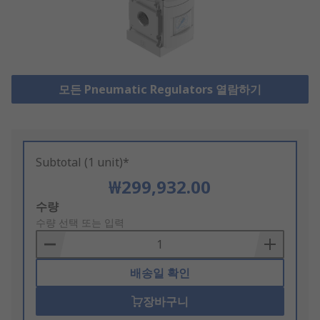
모든 Pneumatic Regulators 열람하기
Subtotal (1 unit)*
₩299,932.00
Add
수량
to
수량 선택 또는 입력
Basket
배송일 확인
장바구니