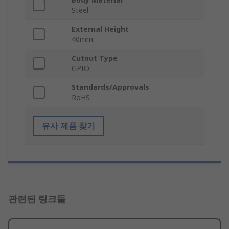
Steel
External Height
40mm
Cutout Type
GPIO
Standards/Approvals
RoHS
유사 제품 찾기
관련된 링크들