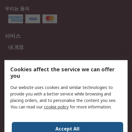
우리는 동의
서비스
내 계정
적법한
Cookies affect the service we can offer
개인 정보 보호 정책
데이터 보호
you
웹사이트 사용 약관
쿠키 정책
Our website uses cookies and similar technologies to
provide you with a better service while browsing and
회사 소개
placing orders, and to personalise the content you see.
RS 계좌 정보
그룹사 RS Group에 대해
You can read our
cookie policy
for more information.
서
한국외 지역
회사 소개
Accept All
커리어