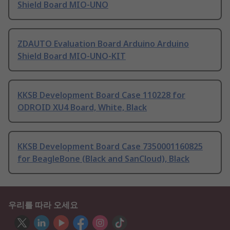
Shield Board MIO-UNO
ZDAUTO Evaluation Board Arduino Arduino
Shield Board MIO-UNO-KIT
KKSB Development Board Case 110228 for
ODROID XU4 Board, White, Black
KKSB Development Board Case 7350001160825
for BeagleBone (Black and SanCloud), Black
우리를 따라 오세요