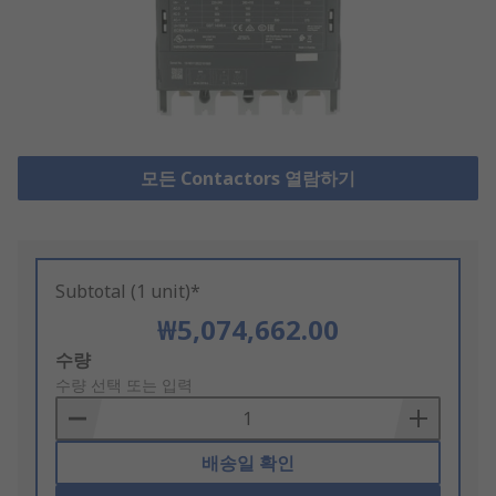
모든 Contactors 열람하기
Subtotal (1 unit)*
₩5,074,662.00
Add
수량
to
수량 선택 또는 입력
Basket
배송일 확인