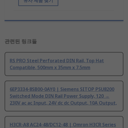
유사 제품 찾기
관련된 링크들
RS PRO Steel Perforated DIN Rail, Top Hat
Compatible, 500mm x 35mm x 7.5mm
6EP3334-8SB00-0AY0 | Siemens SITOP PSU8200
Switched Mode DIN Rail Power Supply, 120 →
230V ac ac Input, 24V dc dc Output, 10A Output,
H3CR-A8 AC24-48/DC12-48 | Omron H3CR Series