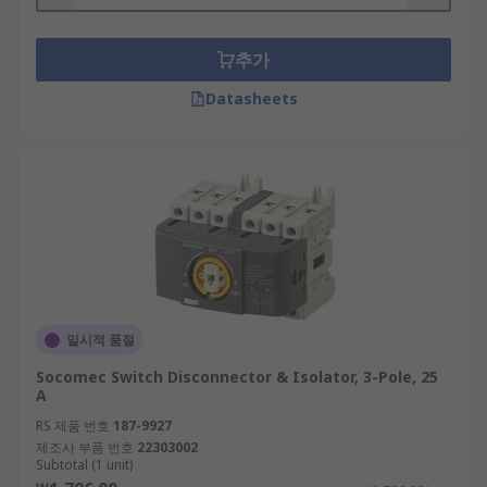
This makes it certain that that part of the circuit
cannot have current flowing through it while
추가
being worked on.
Datasheets
Types of fused switch disconnectors
Fused switches mainly differ depending on the
type of fuses they house, the number of poles
they have, and the terminal type.
Advantages of Fuse Switch
Disconnectors
일시적 품절
High safety and reliability.
Socomec Switch Disconnector & Isolator, 3-Pole, 25
Top performance.
A
RS 제품 번호
Easy installation and commissioning
187-9927
제조사 부품 번호
22303002
Suitable for diverse application
Subtotal (1 unit)