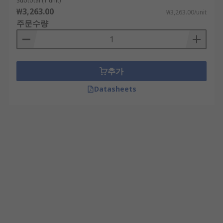
Subtotal (1 unit)
₩3,263.00
₩3,263.00/unit
주문수량
추가
Datasheets