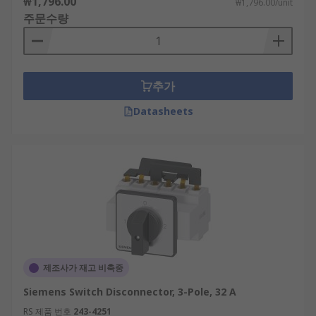
₩1,796.00
₩1,796.00/unit
A high degree of protection
주문수량
Suitable for diverse applications
Applications for Fuse Switch
Disconnectors
추가
Datasheets
Construction
Pharmaceuticals
Agriculture
Healthcare
Education
Data Centres
Airports
제조사가 재고 비축중
Manufacturing
Siemens Switch Disconnector, 3-Pole, 32 A
RS 제품 번호
243-4251