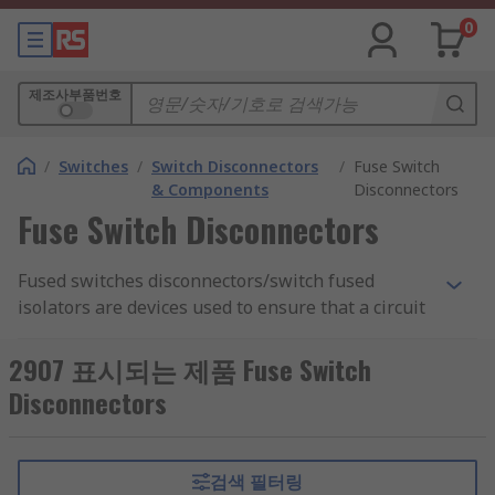
0
제조사부품번호
/
Switches
/
Switch Disconnectors
/
Fuse Switch
& Components
Disconnectors
Fuse Switch Disconnectors
Fused switches disconnectors/switch fused
isolators are devices used to ensure that a circuit
is completely powered down in order for it to be
serviced or maintained. They isolate a given part
2907 표시되는 제품 Fuse Switch
of the circuit by cutting off its electrical supply,
Disconnectors
making it safe for service or maintenance. You
can find out more in our complete
guide to
isolators and switch disconnectors
.
검색 필터링