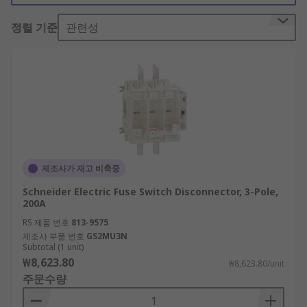
Fused switches contain multiple fuses inside the
정렬 기준
관련성
same enclosure so that it is easy to select and
isolate a particular part of the circuit. For
example, an isolator switch can be used in a
substation to physically disconnect any circuit
when repairs are being carried out.
What are fused switch disconnectors
used for?
제조사가 재고 비축중
Fused switches protect workers performing
Schneider Electric Fuse Switch Disconnector, 3-Pole,
maintenance on part of an electrical circuit as
200A
well as preventing damage to the circuit itself.
RS 제품 번호
813-9575
The advantage of using a fused switch over a
제조사 부품 번호
GS2MU3N
non-fused switch is that it can provide a higher
Subtotal (1 unit)
₩8,623.80
level of safety compared with unfused
₩8,623.80/unit
주문수량
disconnectors, as the fuse blows in the event of
breaches such as short circuits or over currents.