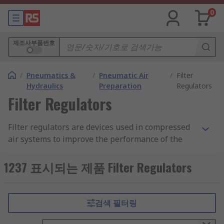
0
제조사부품번호
/
Pneumatics &
/
Pneumatic Air
/
Filter
Hydraulics
Preparation
Regulators
Filter Regulators
Filter regulators are devices used in compressed
air systems to improve the performance of the
system. A filter regulator combines both
functionalities of a filter and a regulator.
1237 표시되는 제품 Filter Regulators
Pneumatic filter regulators are used in most
pneumatic air preparation for compressed air
systems. Pneumatic filters and regulators can
검색 필터링
also be purchased as separate units. Filter
regulator assemblies are in one unit which is