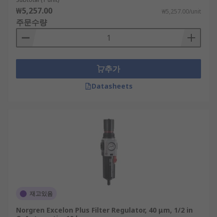
₩5,257.00
₩5,257.00/unit
주문수량
추가
Datasheets
재고있음
Norgren Excelon Plus Filter Regulator, 40 μm, 1/2 in