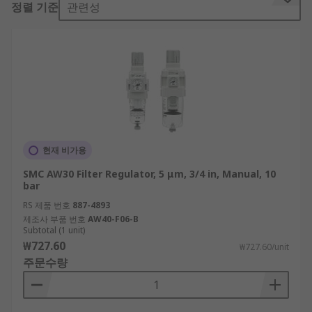
정렬 기준
관련성
ideal for saving space while simplifying piping
and installation.
Pneumatic Regulators
, or pressure
regulators, control the flow of the air. The
control the output pressure which allows
you to maintain a constant air pressure.
They also ensure that air is not wasted in
the system.
현재 비가용
Pneumatic Filters
remove contaminant
SMC AW30 Filter Regulator, 5 μm, 3/4 in, Manual, 10
from the air flowing through the
bar
system.This includes dust, dirt and water.
RS 제품 번호
887-4893
Filters ensure the air is clean before it
제조사 부품 번호
AW40-F06-B
Subtotal (1 unit)
travels through a compressed air system.
₩727.60
₩727.60/unit
주문수량
The inlet and outlet ports refer to the connection
from the filter regulator to the rest of the system.
The port is given by type and size, for example G