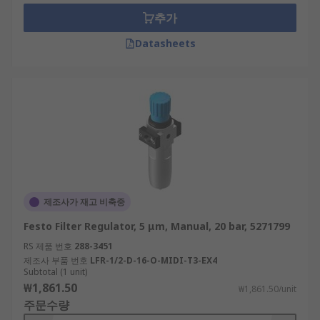
1/8.
추가
Where are filter regulators used?
Datasheets
Pneumatic filters and regulators can be found in
any compressed air systems, in applications such
as:
Aerospace
Automotive
Chemical Manufacturing
제조사가 재고 비축중
Electronics
Festo Filter Regulator, 5 μm, Manual, 20 bar, 5271799
Food manufacturing
RS 제품 번호
288-3451
Medical
제조사 부품 번호
LFR-1/2-D-16-O-MIDI-T3-EX4
Subtotal (1 unit)
Dentistry
₩1,861.50
₩1,861.50/unit
Pharmaceuticals
주문수량