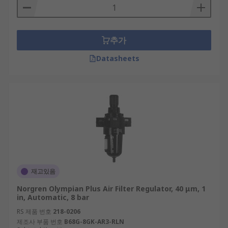
추가
Datasheets
재고있음
Norgren Olympian Plus Air Filter Regulator, 40 μm, 1
in, Automatic, 8 bar
RS 제품 번호
218-0206
제조사 부품 번호
B68G-8GK-AR3-RLN