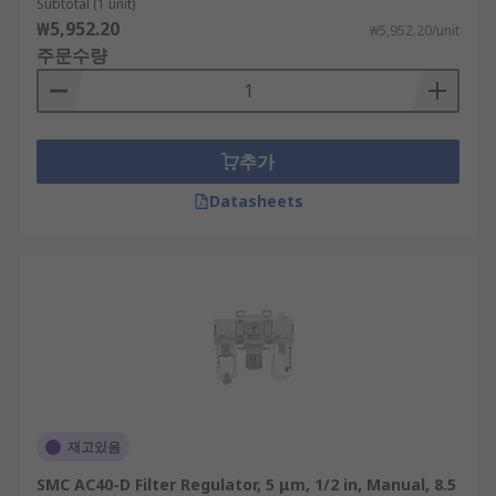
Subtotal (1 unit)
₩5,952.20
₩5,952.20/unit
주문수량
추가
Datasheets
재고있음
SMC AC40-D Filter Regulator, 5 μm, 1/2 in, Manual, 8.5