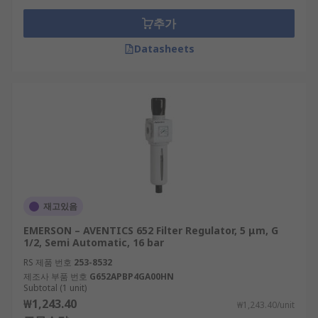
추가
Datasheets
재고있음
EMERSON – AVENTICS 652 Filter Regulator, 5 μm, G
1/2, Semi Automatic, 16 bar
RS 제품 번호
253-8532
제조사 부품 번호
G652APBP4GA00HN
Subtotal (1 unit)
₩1,243.40
₩1,243.40/unit