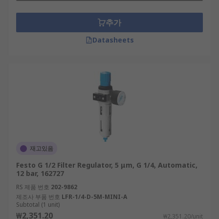
추가
Datasheets
재고있음
Festo G 1/2 Filter Regulator, 5 μm, G 1/4, Automatic,
12 bar, 162727
RS 제품 번호
202-9862
제조사 부품 번호
LFR-1/4-D-5M-MINI-A
Subtotal (1 unit)
₩2,351.20
₩2,351.20/unit