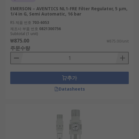
EMERSON – AVENTICS NL1-FRE Filter Regulator, 5 μm,
1/4 in G, Semi Automatic, 16 bar
RS 제품 번호
703-6053
제조사 부품 번호
0821300756
Subtotal (1 unit)
₩875.00
₩875.00/unit
주문수량
추가
Datasheets