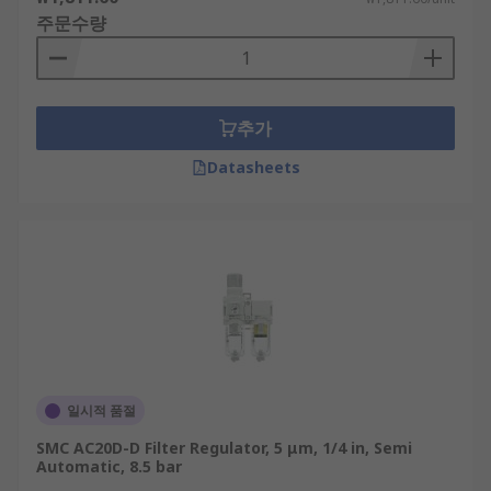
주문수량
추가
Datasheets
일시적 품절
SMC AC20D-D Filter Regulator, 5 μm, 1/4 in, Semi
Automatic, 8.5 bar