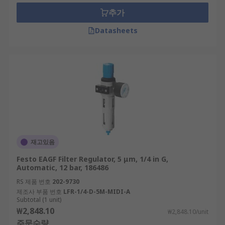
1/8.
추가
Where are filter regulators used?
Datasheets
Pneumatic filters and regulators can be found in
any compressed air systems, in applications such
as:
Aerospace
Automotive
Chemical Manufacturing
재고있음
Electronics
Festo EAGF Filter Regulator, 5 μm, 1/4 in G,
Food manufacturing
Automatic, 12 bar, 186486
Medical
RS 제품 번호
202-9730
제조사 부품 번호
LFR-1/4-D-5M-MIDI-A
Dentistry
Subtotal (1 unit)
Pharmaceuticals
₩2,848.10
₩2,848.10/unit
주문수량