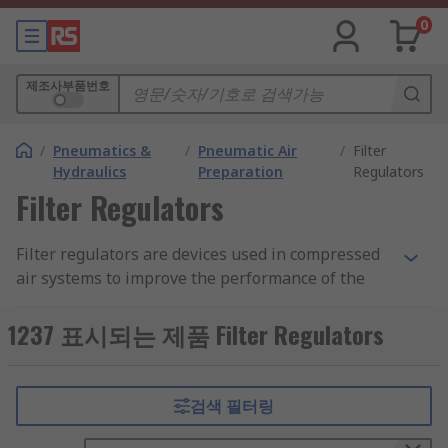
0
제조사부품번호
/
Pneumatics &
/
Pneumatic Air
/
Filter
Hydraulics
Preparation
Regulators
Filter Regulators
Filter regulators are devices used in compressed
air systems to improve the performance of the
system. A filter regulator combines both
functionalities of a filter and a regulator.
1237 표시되는 제품 Filter Regulators
Pneumatic filter regulators are used in most
pneumatic air preparation for compressed air
systems. Pneumatic filters and regulators can
검색 필터링
also be purchased as separate units. Filter
regulator assemblies are in one unit which is