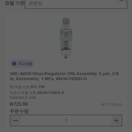
정렬 기준
관련성
ideal for saving space while simplifying piping
and installation.
Pneumatic Regulators
, or pressure
regulators, control the flow of the air. The
control the output pressure which allows
you to maintain a constant air pressure.
They also ensure that air is not wasted in
the system.
재고있음
Pneumatic Filters
remove contaminant
SMC AW30 Filter/Regulator (FR) Assembly, 5 μm, 3/8
from the air flowing through the
in, Automatic, 1 MPa, AW30-F03DH-D
system.This includes dust, dirt and water.
RS 제품 번호
611-796
Filters ensure the air is clean before it
제조사 부품 번호
AW30-F03DH-D
Subtotal (1 unit)
travels through a compressed air system.
₩725.90
₩725.90/unit
주문수량
The inlet and outlet ports refer to the connection
from the filter regulator to the rest of the system.
The port is given by type and size, for example G