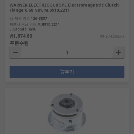
WARNER ELECTRIC EUROPE Electromagnetic Clutch
Flange 0.68 Nm, M.0910.2211
RS 제품 번호
126-8837
제조사 부품 번호
M.0910.2211
Subtotal (1 unit)
₩1,874.60
₩1,874.60/unit
주문수량
추가