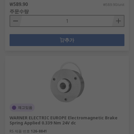
₩589.90
₩589.90/unit
주문수량
추가
재고있음
WARNER ELECTRIC EUROPE Electromagnetic Brake
Spring Applied 0.339 Nm 24V dc
RS 제품 번호
126-8841