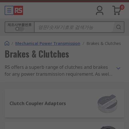
0
제조사부품번호
/
Mechanical Power Transmission
/
Brakes & Clutches
Brakes & Clutches
RS offers a superb range of clutches and brakes
for any power transmission requirement. As well
as brakes, you can choose from a wide range of
electromagnetic and adjustable friction clutches
from top brands like Huco and Lenze. A full range
of accessories is also available.
Clutch Coupler Adaptors