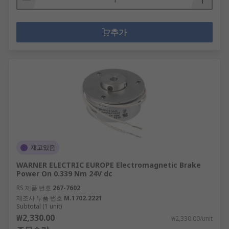
추가
재고있음
WARNER ELECTRIC EUROPE Electromagnetic Brake
Power On 0.339 Nm 24V dc
RS 제품 번호
267-7602
제조사 부품 번호
M.1702.2221
Subtotal (1 unit)
₩2,330.00
₩2,330.00/unit