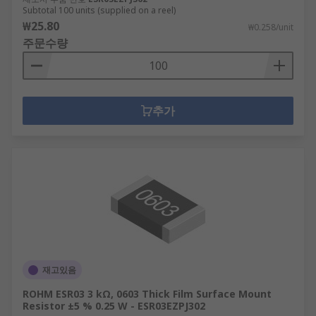
Subtotal 100 units (supplied on a reel)
₩25.80
₩0.258/unit
주문수량
추가
재고있음
ROHM ESR03 3 kΩ, 0603 Thick Film Surface Mount
Resistor ±5 % 0.25 W - ESR03EZPJ302