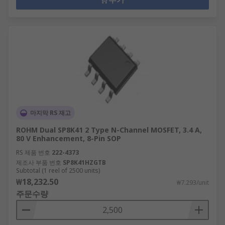
마지막 RS 재고
ROHM Dual SP8K41 2 Type N-Channel MOSFET, 3.4 A,
80 V Enhancement, 8-Pin SOP
RS 제품 번호
222-4373
제조사 부품 번호
SP8K41HZGTB
Subtotal (1 reel of 2500 units)
₩18,232.50
₩7.293/unit
주문수량