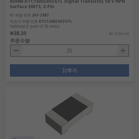
ROHM DTC143EE3HZGTL Digital Transistor, 50 V NPN
Surface EMT3, 3-Pin
RS 제품 번호
267-2387
제조사 부품 번호
DTC143EE3HZGTL
Subtotal (1 pack of 25 units)
₩38.20
₩1.528/unit
주문수량
추가