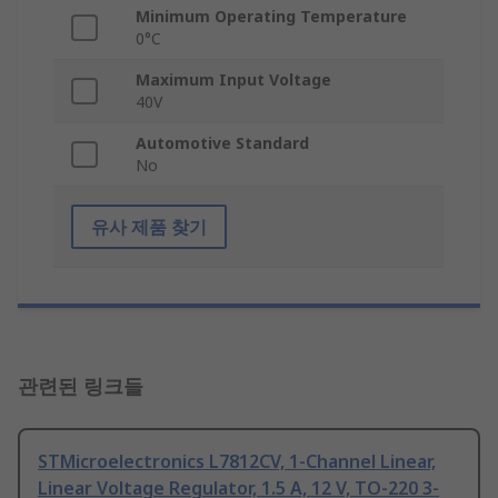
Minimum Operating Temperature
0°C
Maximum Input Voltage
40V
Automotive Standard
No
유사 제품 찾기
관련된 링크들
STMicroelectronics L7812CV, 1-Channel Linear,
Linear Voltage Regulator, 1.5 A, 12 V, TO-220 3-