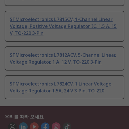
STMicroelectronics L7815CV, 1-Channel Linear
Voltage, Positive Voltage Regulator IC, 1.5 A, 15
V, TO-220 3-Pin
STMicroelectronics L7812ACV, 5-Channel Linear,
Voltage Regulator, 1 A, 12 V, TO-220 3-Pin
STMicroelectronics L7824CV, 1 Linear Voltage,
Voltage Regulator 1.5A, 24 V 3-Pin, TO-220
우리를 따라 오세요