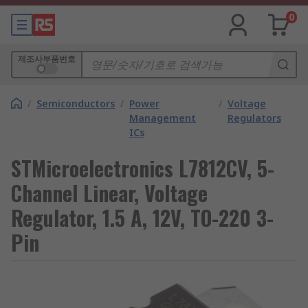
0
제조사부품번호
/
Semiconductors
/
Power
/
Voltage
Management
Regulators
ICs
STMicroelectronics L7812CV, 5-
Channel Linear, Voltage
Regulator, 1.5 A, 12V, TO-220 3-
Pin