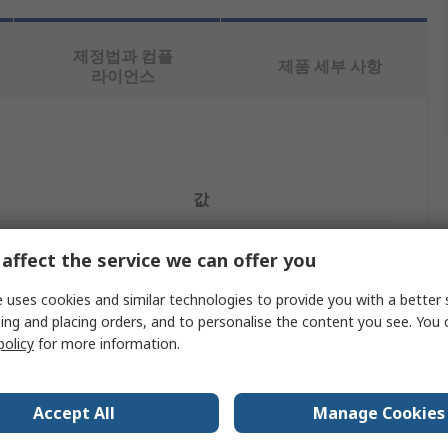
제정법과 컴플
제품 세부 사항
라이언스
값
STMicroelectronics
affect the service we can offer you
Voltage Regulator
 uses cookies and similar technologies to provide you with a better 
ing and placing orders, and to personalise the content you see. You 
PPAK
policy
for more information.
Positive
Surface
Accept All
Manage Cookies
0.5mA