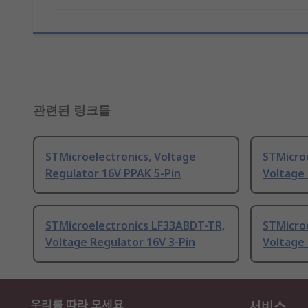
관련된 링크들
STMicroelectronics, Voltage
STMicro
Regulator 16V PPAK 5-Pin
Voltage 
STMicroelectronics LF33ABDT-TR,
STMicro
Voltage Regulator 16V 3-Pin
Voltage 
우리를 따라 오세요
서비스