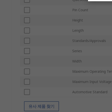
Pin Count
Height
Length
Standards/Approvals
Series
Width
Maximum Operating Te
Maximum Input Voltage
Automotive Standard
유사 제품 찾기