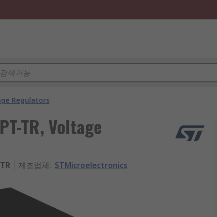
age Regulators
PT-TR, Voltage
-TR
제조업체
:
STMicroelectronics