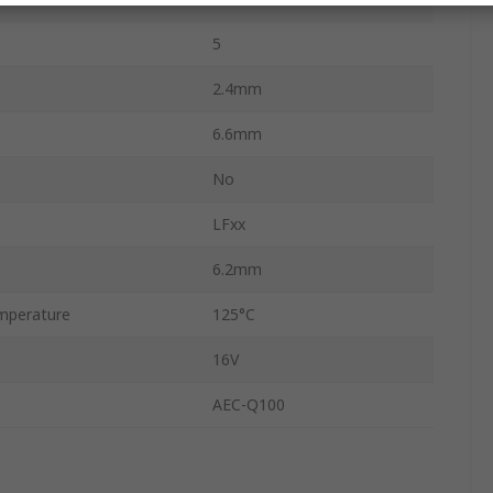
5
2.4mm
6.6mm
No
LFxx
6.2mm
mperature
125°C
16V
AEC-Q100