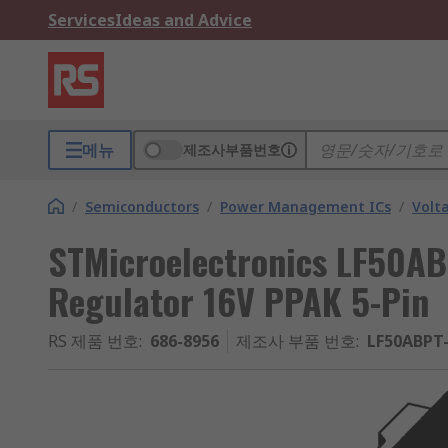
Services
Ideas and Advice
메뉴
제조사부품번호
/
Semiconductors
/
Power Management ICs
/
Volt
STMicroelectronics LF50AB
Regulator 16V PPAK 5-Pin
RS 제품 번호
:
686-8956
제조사 부품 번호
:
LF50ABPT