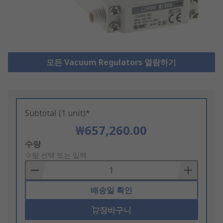
모든 Vacuum Regulators 열람하기
Subtotal (1 unit)*
₩657,260.00
Add
수량
to
수량 선택 또는 입력
Basket
배송일 확인
장바구니