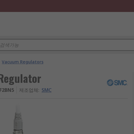
Vacuum Regulators
Regulator
1F2BN5
제조업체
:
SMC