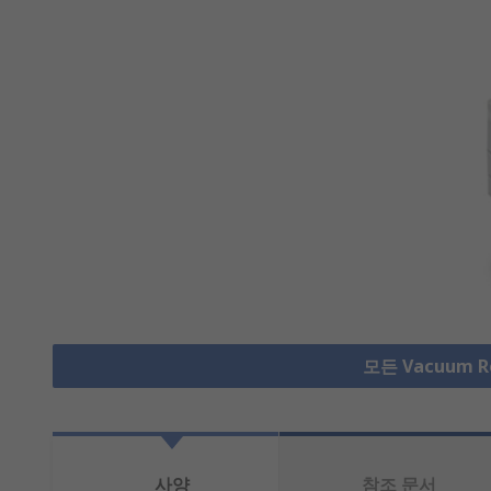
모든 Vacuum R
사양
참조 문서