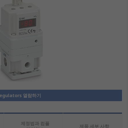
egulators 열람하기
제정법과 컴플
제품 세부 사항