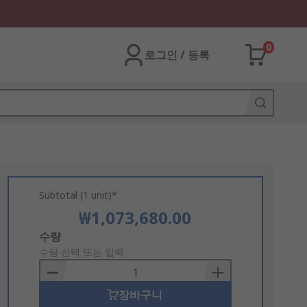
0
로그인 / 등록
Subtotal (1 unit)*
₩1,073,680.00
Add
수량
to
수량 선택 또는 입력
Basket
장바구니