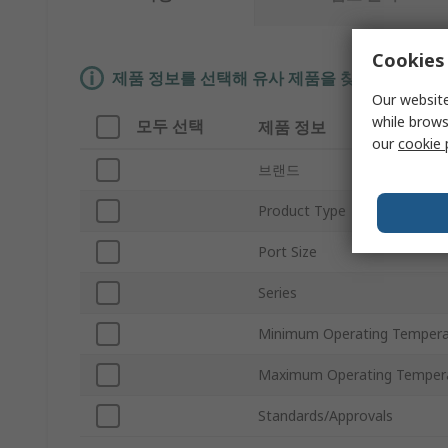
Cookies 
제품 정보를 선택해 유사 제품을 찾기
Our website
while brows
모두 선택
제품 정보
our
cookie 
브랜드
Product Type
Port Size
Series
Minimum Operating Tempera
Maximum Operating Temper
Standards/Approvals