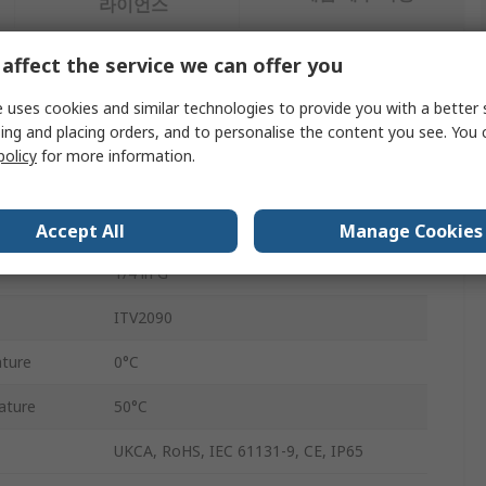
라이언스
affect the service we can offer you
 uses cookies and similar technologies to provide you with a better 
ing and placing orders, and to personalise the content you see. You 
값
policy
for more information.
SMC
Vacuum Regulator
Accept All
Manage Cookies
1/4 in G
ITV2090
ture
0°C
ature
50°C
UKCA, RoHS, IEC 61131-9, CE, IP65