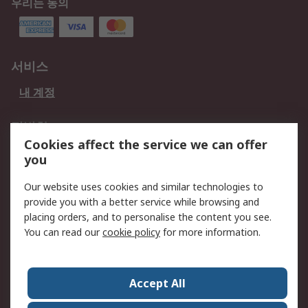
우리는 동의
서비스
내 계정
적법한
Cookies affect the service we can offer
개인 정보 보호 정책
데이터 보호
you
웹사이트 사용 약관
쿠키 정책
Our website uses cookies and similar technologies to
provide you with a better service while browsing and
회사 소개
placing orders, and to personalise the content you see.
RS 계좌 정보
그룹사 RS Group에 대해
You can read our
cookie policy
for more information.
서
한국외 지역
회사 소개
Accept All
커리어