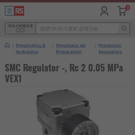
0
제조사부품번호
/
Pneumatics &
/
Pneumatic Air
/
Pneumatic
Hydraulics
Preparation
Regulators
SMC Regulator -, Rc 2 0.05 MPa
VEX1