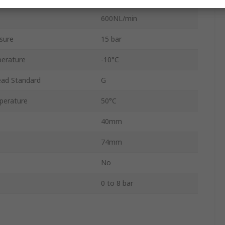
600NL/min
sure
15 bar
erature
-10°C
ead Standard
G
perature
50°C
40mm
74mm
No
0 to 8 bar