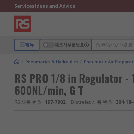
Services
Ideas and Advice
메뉴
제조사부품번호
/
Pneumatics & Hydraulics
/
Pneumatic Air Preparat
RS PRO 1/8 in Regulator - 1
600NL/min, G T
RS 제품 번호
:
197-7902
Distrelec 제품 번호
:
304-18-