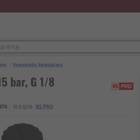
ion
/
Pneumatic Regulators
5 bar, G 1/8
476
제조업체
:
RS PRO