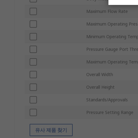
Maximum Flow Rate
Maximum Operating Pres
Minimum Operating Temp
Pressure Gauge Port Thr
Maximum Operating Tem
Overall Width
Overall Height
Standards/Approvals
Pressure Setting Range
유사 제품 찾기