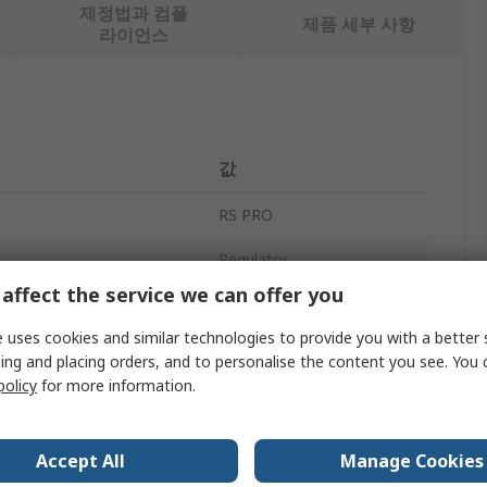
제정법과 컴플
제품 세부 사항
라이언스
값
RS PRO
Regulator
affect the service we can offer you
1/8 in
 uses cookies and similar technologies to provide you with a better 
ard
G
ing and placing orders, and to personalise the content you see. You 
policy
for more information.
T
G 1/8
Accept All
Manage Cookies
Nickel Plated Brass