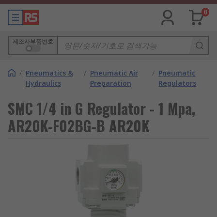
0
제조사부품번호
/
Pneumatics &
/
Pneumatic Air
/
Pneumatic
Hydraulics
Preparation
Regulators
SMC 1/4 in G Regulator - 1 Mpa,
AR20K-F02BG-B AR20K