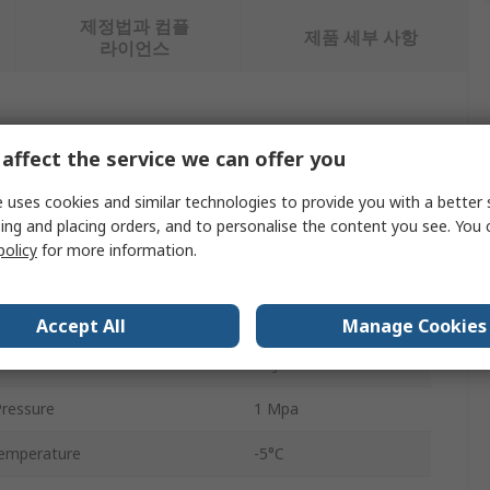
제정법과 컴플
제품 세부 사항
라이언스
affect the service we can offer you
값
 uses cookies and similar technologies to provide you with a better 
ing and placing orders, and to personalise the content you see. You 
SMC
policy
for more information.
Regulator
1/8 in NPT
Accept All
Manage Cookies
ARJ310
ressure
1 Mpa
emperature
-5°C