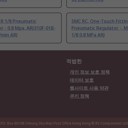
 R 1/8 Pneumatic
SMC RC, One-Touch Fitti
r - 0.8 Mpa, ARJ310F-01B-
Pneumatic Regulator -, M5
/min ARJ
1/8 0.8 MPa ARJ
적법한
개인 정보 보호 정책
데이터 보호
웹사이트 사용 약관
쿠키 정책
P.O. Box 80108 Cheung Sha Wan Post Office Hong Kong
© RS Components Ltd