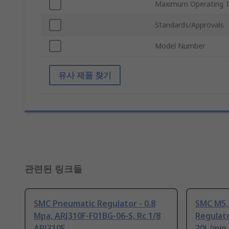
Maximum Operating 
Standards/Approvals
Model Number
유사 제품 찾기
관련된 링크들
SMC Pneumatic Regulator - 0.8
SMC M5,
Mpa, ARJ310F-F01BG-06-S, Rc 1/8
Regulato
ARJ310F
20L/min