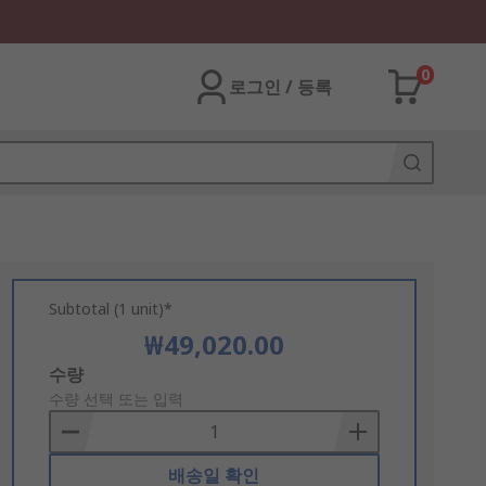
0
로그인 / 등록
Subtotal (1 unit)*
₩49,020.00
Add
수량
to
수량 선택 또는 입력
Basket
배송일 확인