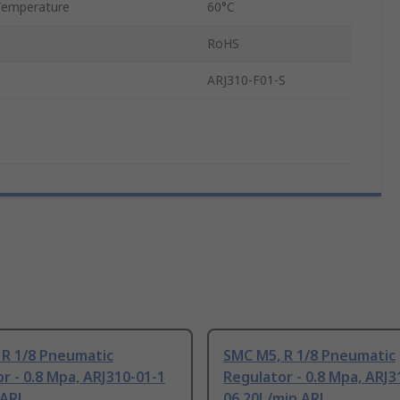
Temperature
60°C
RoHS
ARJ310-F01-S
 R 1/8 Pneumatic
SMC M5, R 1/8 Pneumatic
r - 0.8 Mpa, ARJ310-01-1
Regulator - 0.8 Mpa, ARJ3
 ARJ
06 20L/min ARJ