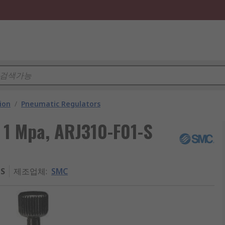
ion
/
Pneumatic Regulators
 1 Mpa, ARJ310-F01-S
-S
제조업체
:
SMC