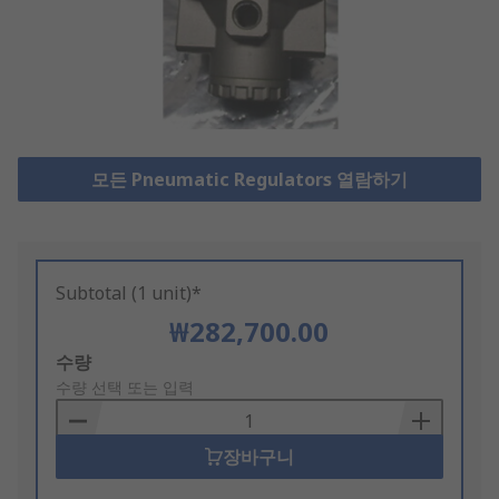
모든 Pneumatic Regulators 열람하기
Subtotal (1 unit)*
₩282,700.00
Add
수량
to
수량 선택 또는 입력
Basket
장바구니