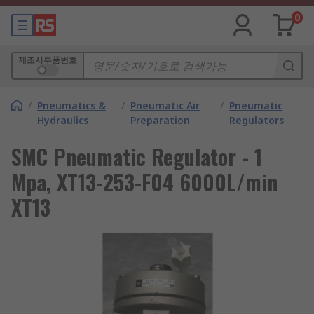
0
제조사부품번호
/
Pneumatics &
/
Pneumatic Air
/
Pneumatic
Hydraulics
Preparation
Regulators
SMC Pneumatic Regulator - 1
Mpa, XT13-253-F04 6000L/min
XT13