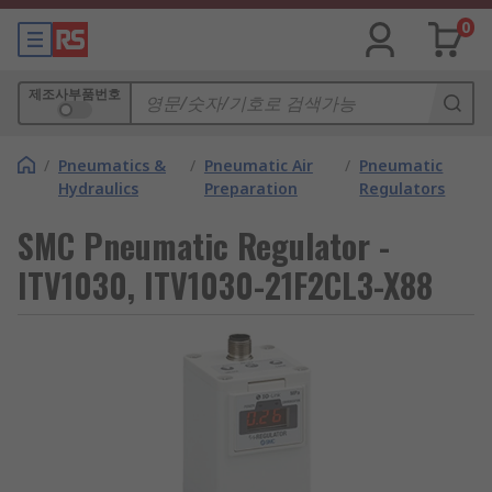
0
제조사부품번호
/
Pneumatics &
/
Pneumatic Air
/
Pneumatic
Hydraulics
Preparation
Regulators
SMC Pneumatic Regulator -
ITV1030, ITV1030-21F2CL3-X88